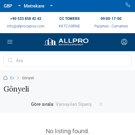
GBP
Metrekare
‪+90 533 858 42 42‬
CC TOWERS
09:00-17-00
info@allprocyprus.com
KKTC/GİRNE
Pazartesi - Cumartesi
Ev
Gönyeli
Gönyeli
Göre sırala:
Varsayılan Sipariş
No listing found.