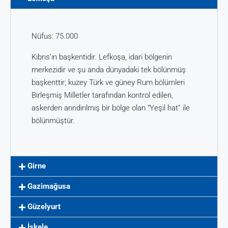
Nüfus: 75.000
Kıbrıs’ın başkentidir. Lefkoşa, idari bölgenin
merkezidir ve şu anda dünyadaki tek bölünmüş
başkenttir; kuzey Türk ve güney Rum bölümleri
Birleşmiş Milletler tarafından kontrol edilen,
askerden arındırılmış bir bölge olan “Yeşil hat” ile
bölünmüştür.
Girne
Gazimağusa
Güzelyurt
İskele