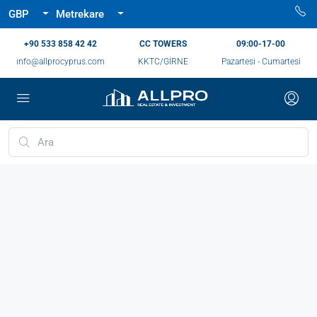
GBP
Metrekare
‪+90 533 858 42 42‬
CC TOWERS
09:00-17-00
info@allprocyprus.com
KKTC/GİRNE
Pazartesi - Cumartesi