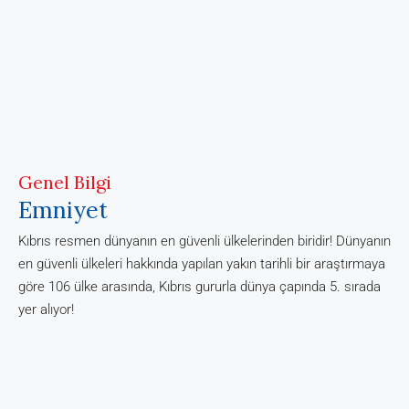
Genel Bilgi
Emniyet
Kıbrıs resmen dünyanın en güvenli ülkelerinden biridir! Dünyanın
en güvenli ülkeleri hakkında yapılan yakın tarihli bir araştırmaya
göre 106 ülke arasında, Kıbrıs gururla dünya çapında 5. sırada
yer alıyor!
Daha sevindirici olanı ise 5 milyonun altında nüfusa sahip
ülkeler arasında Kıbrıs’ın yaşamak ve ziyaret etmek için en
güvenli yerler arasında 1 numara olması.