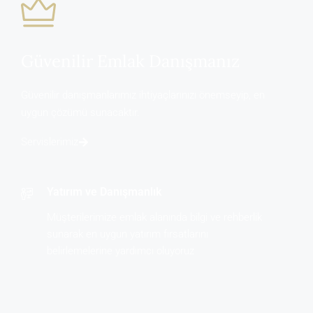
Güvenilir Emlak Danışmanız
Güvenilir danışmanlarımız ihtiyaçlarınızı önemseyip, en
uygun çözümü sunacaktır.
Servislerimiz
Yatırım ve Danışmanlık
Müşterilerimize emlak alanında bilgi ve rehberlik
sunarak en uygun yatırım fırsatlarını
belirlemelerine yardımcı oluyoruz