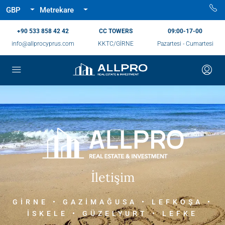
GBP
Metrekare
‪+90 533 858 42 42‬
CC TOWERS
09:00-17-00
info@allprocyprus.com
KKTC/GİRNE
Pazartesi - Cumartesi
İletişim
GIRNE • GAZIMAĞUSA • LEFKOŞA •
İSKELE • GÜZELYURT • LEFKE