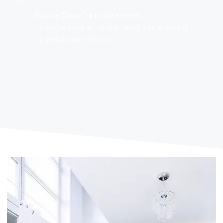
Tapu ve Evrak Takip hizmetleriyle
müşterilerimizin evrak işlemlerini hızlı ve güvenli
bir şekilde takip ediyoruz.