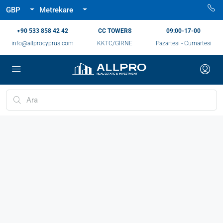
GBP
Metrekare
‪+90 533 858 42 42‬
CC TOWERS
09:00-17-00
info@allprocyprus.com
KKTC/GİRNE
Pazartesi - Cumartesi