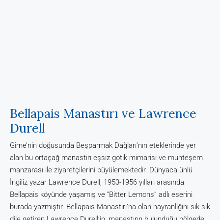
Bellapais Manastırı ve Lawrence
Durell
Girne’nin doğusunda Beşparmak Dağları’nın eteklerinde yer
alan bu ortaçağ manastırı eşsiz gotik mimarisi ve muhteşem
manzarası ile ziyaretçilerini büyülemektedir. Dünyaca ünlü
İngiliz yazar Lawrence Durell, 1953-1956 yılları arasında
Bellapais köyünde yaşamış ve “Bitter Lemons” adlı eserini
burada yazmıştır. Bellapais Manastırı’na olan hayranlığını sık sık
dile getiren Lawrence Durell’in, manastırın bulunduğu bölgede