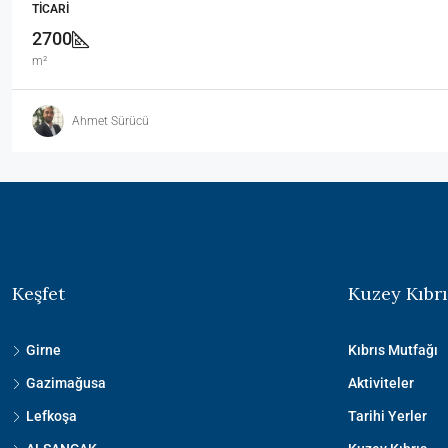
TICARI
2700
m²
Ahmet Sürücü
Keşfet
Kuzey Kıbrı
Girne
Kıbrıs Mutfağı
Gazimağusa
Aktiviteler
Lefkoşa
Tarihi Yerler