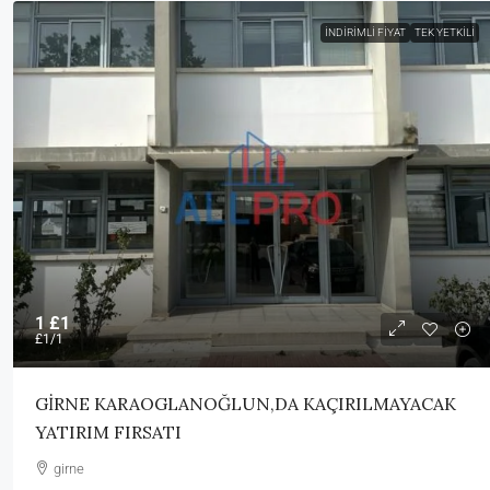
İNDIRIMLI FIYAT
TEK YETKILI
1
£1
£1
/1
GİRNE KARAOGLANOĞLUN,DA KAÇIRILMAYACAK
YATIRIM FIRSATI
girne