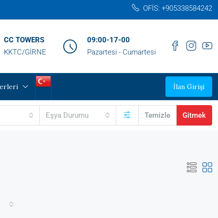
OFİS: +905338584242‬
CC TOWERS
09:00-17-00
KKTC/GİRNE
Pazartesi - Cumartesi
erleri
İlan Girişi
Eşya Durumu
Temizle
Gitmek