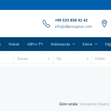
‪+90 533 858 42 42‬
info@allprocyprus.com
k
Hukuk
AllPro TV
Hakkımızda
Kıbrıs
Diğ
Durum
Tür
Etiket
Göre sırala:
Varsayılan Sipariş