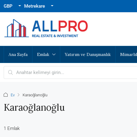
GBP
Metrekare
Ana Sayfa
Emlak
Yatırım ve Danışmanlık
Mimarlı
Ev
Karaoğlanoğlu
Karaoğlanoğlu
1 Emlak