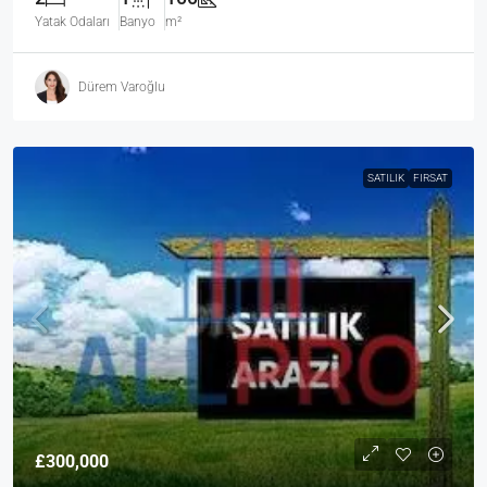
Yatak Odaları
Banyo
m²
Dürem Varoğlu
SATILIK
FIRSAT
£300,000