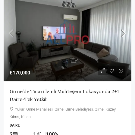
£170,000
Girne’de Ticari İzinli Muhteşem Lokasyonda 2+1
Daire-Tek Yetkili
Yukarı Girne Mahallesi, Girne, Girne Belediyesi, Girne, Kuzey
Kıbrıs, Kıbrıs
DAIRE
2
1
100