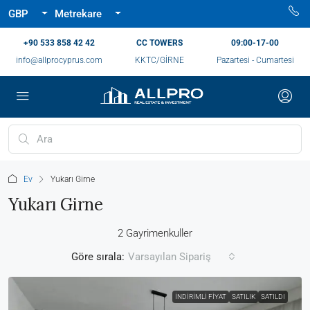
GBP
Metrekare
‪+90 533 858 42 42‬
CC TOWERS
09:00-17-00
info@allprocyprus.com
KKTC/GİRNE
Pazartesi - Cumartesi
Ev
Yukarı Girne
Yukarı Girne
2 Gayrimenkuller
Göre sırala:
Varsayılan Sipariş
İNDIRIMLI FIYAT
SATILIK
SATILDI