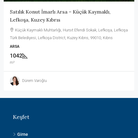
Satılık Konut İmarlı Arsa – Küçük Kaymaklı,
Lefkoşa, Kuzey Kıbrıs
Küçük Kaymaklı Muhtarlığı, Hursıt Efendi Sokak, Lefkoşa, Lefkoşa
Türk Belediyesi, Lefkoşa District, Kuzey Kıbrıs, 99010, Kıbrıs
ARSA
1042
m²
Dürem Varoğlu
Keşfet
Girne