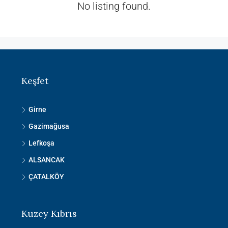
No listing found.
Keşfet
Girne
Gazimağusa
Lefkoşa
ALSANCAK
ÇATALKÖY
Kuzey Kıbrıs