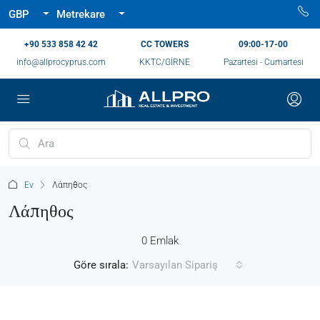
GBP
Metrekare
‪+90 533 858 42 42‬
CC TOWERS
09:00-17-00
info@allprocyprus.com
KKTC/GİRNE
Pazartesi - Cumartesi
Ev
Λάπηθος
Λάπηθος
0 Emlak
Göre sırala:
Varsayılan Sipariş