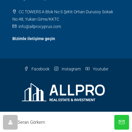
CC TOWERS A Blok No:5 Şehit Orhan Durusoy Sokak
No:48, Yukarı Girne/KKTC
info@allprocyprus.com
Bizimle iletişime geçin
Facebook
Instagram
Youtube
© AllPro Cyprus - Tüm Hakları Saklıdır
Seran Görkem