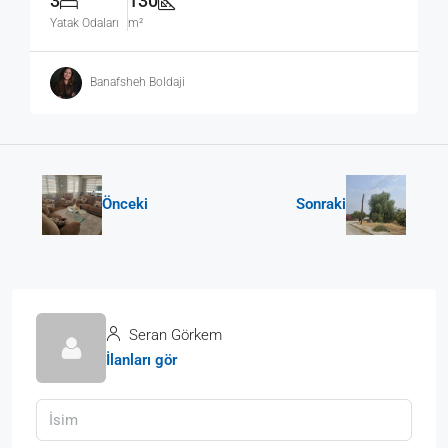
3
130
Yatak Odaları
m²
Banafsheh Boldaji
Önceki
Sonraki
Seran Görkem
İlanları gör