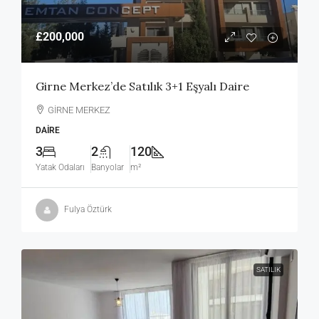
£200,000
Girne Merkez’de Satılık 3+1 Eşyalı Daire
GİRNE MERKEZ
DAIRE
3
2
120
Yatak Odaları
Banyolar
m²
Fulya Öztürk
SATILIK