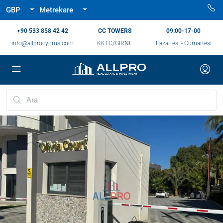
GBP
Metrekare
‪+90 533 858 42 42‬
CC TOWERS
09:00-17-00
info@allprocyprus.com
KKTC/GİRNE
Pazartesi - Cumartesi