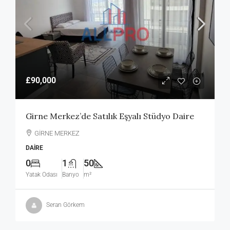
£90,000
Girne Merkez’de Satılık Eşyalı Stüdyo Daire
GİRNE MERKEZ
DAIRE
0
1
50
Yatak Odası
Banyo
m²
Seran Görkem