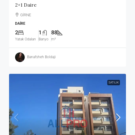
2+1 Daire
GİRNE
DAIRE
2
1
88
Yatak Odaları
Banyo
m²
Banafsheh Boldaji
SATILIK