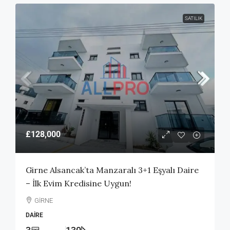
SATILIK
£128,000
Girne Alsancak’ta Manzaralı 3+1 Eşyalı Daire
– İlk Evim Kredisine Uygun!
GİRNE
DAIRE