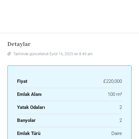
Detaylar
Tarihinde güncellendi Eylül 16, 2025 en 8:49 am
Fiyat
£220,000
Emlak Alanı
100 m²
Yatak Odaları
2
Banyolar
2
Emlak Türü
Daire