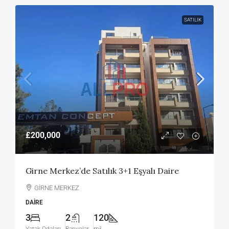
SATILIK
£200,000
Girne Merkez’de Satılık 3+1 Eşyalı Daire
GİRNE MERKEZ
DAIRE
3
2
120
Yatak Odaları
Banyolar
m²