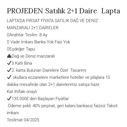
PROJEDEN Satılık 2+1 Daire Lapta
LAPTA’DA FIRSAT FİYATA SATILIK DAĞ VE DENİZ
MANZARALI 2+1 DAİRELER
Anahtar Teslim 8 Ay
 Vade İmkanı Banka Yok Faiz Yok
Eşdeğer Tapu
Dağ ve Deniz manzaralı
3 Katlı Bina
2. katta Bulunan Dairelere Özel Tasarımı
okullara eczanelere marketlere hoteller ve pilajlara 10
dakika mesafede olan 2+1 dairelerimiz satışa hazır.
Kat ittifakı onaylı
135.000£’den Başlayan Fiyatlar
Ödeme şekli: 40% peşinat, geri kalanı bankasız faizsiz Taksit
imkanı
Teslimat 04/2025