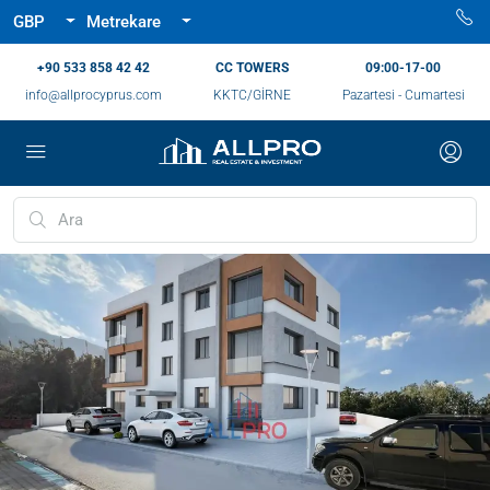
GBP
Metrekare
‪+90 533 858 42 42‬
CC TOWERS
09:00-17-00
info@allprocyprus.com
KKTC/GİRNE
Pazartesi - Cumartesi