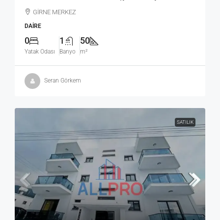
GİRNE MERKEZ
DAIRE
0
1
50
Yatak Odası
Banyo
m²
Seran Görkem
SATILIK