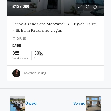
£128,000
Girne Alsancak’ta Manzaralı 3+1 Eşyalı Daire
– İlk Evim Kredisine Uygun!
GİRNE
DAIRE
3
130
Yatak Odaları
m²
Banafsheh Boldaji
Önceki
Sonraki