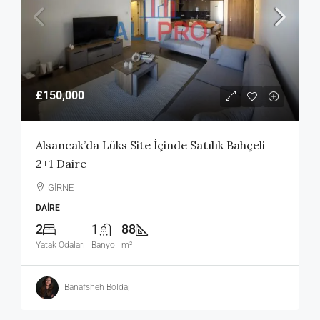
£150,000
Alsancak’da Lüks Site İçinde Satılık Bahçeli
2+1 Daire
GİRNE
DAIRE
2
1
88
Yatak Odaları
Banyo
m²
Banafsheh Boldaji