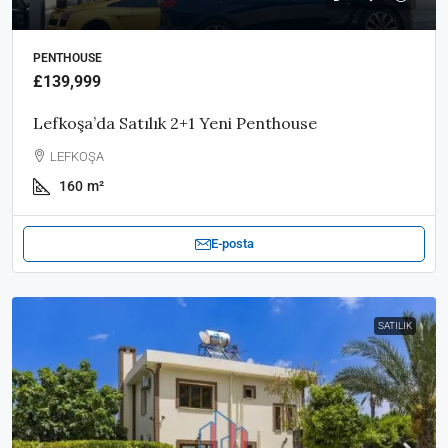
PENTHOUSE
£139,999
Lefkoşa’da Satılık 2+1 Yeni Penthouse
LEFKOŞA
160
m²
E-posta
SATILIK