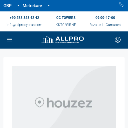
GBP
Metrekare
‪+90 533 858 42 42‬
CC TOWERS
09:00-17-00
info@allprocyprus.com
KKTC/GİRNE
Pazartesi - Cumartesi