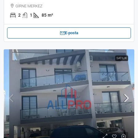
GİRNE MERKEZ
2
1
85
m²
E-posta
SATILIK