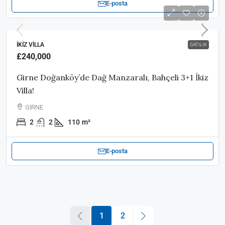
E-posta
İKIZ VILLA
SATILIK
£240,000
Girne Doğanköy’de Dağ Manzaralı, Bahçeli 3+1 İkiz
Villa!
GİRNE
2
2
110
m²
E-posta
1
2