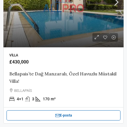
VILLA
£430,000
Bellapais’te Dağ Manzaralı, Özel Havuzlu Müstakil
Villa!
BELLAPAİS
4+1
3
170
m²
E-posta