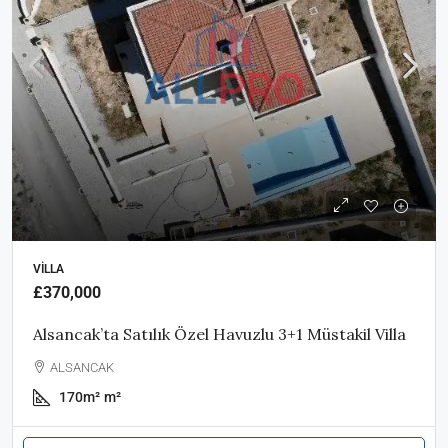
VILLA
£370,000
Alsancak’ta Satılık Özel Havuzlu 3+1 Müstakil Villa
ALSANCAK
170m²
m²