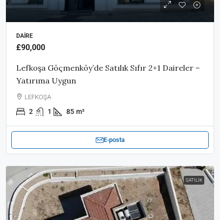
DAIRE
£90,000
Lefkoşa Göçmenköy’de Satılık Sıfır 2+1 Daireler –
Yatırıma Uygun
LEFKOŞA
2
1
85
m²
E-posta
SATILIK