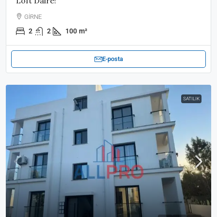
Loft Daire!
GİRNE
2
2
100
m²
E-posta
SATILIK