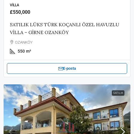
VILLA
£550,000
SATILIK LÜKS TÜRK KOÇANLI ÖZEL HAVUZLU
VİLLA – GİRNE OZANKÖY
OZANKÖY
550
m²
E-posta
SATILIK