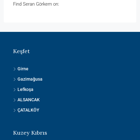
Find Seran Görkem on:
Keşfet
Girne
Gazimağusa
Lefkoşa
ALSANCAK
ÇATALKÖY
Kuzey Kıbrıs