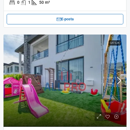
0
1
50
m²
E-posta
SATILIK