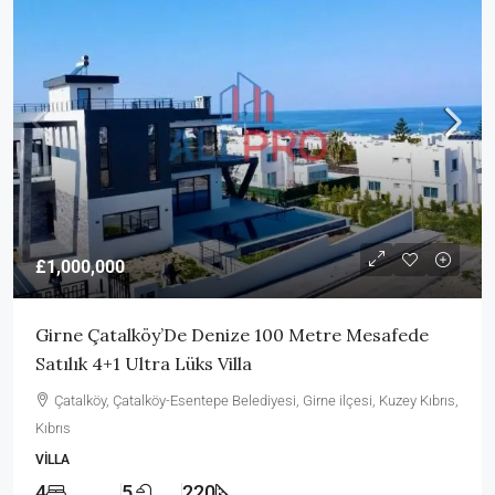
£1,000,000
Girne Çatalköy’De Denize 100 Metre Mesafede
Satılık 4+1 Ultra Lüks Villa
Çatalköy, Çatalköy-Esentepe Belediyesi, Girne ilçesi, Kuzey Kıbrıs,
Kıbrıs
VILLA
4
5
220