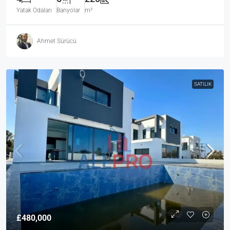
Yatak Odaları
Banyolar
m²
Ahmet Sürücü
SATILIK
£480,000