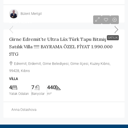
Bülent Mertgil
£1,990,000
SATILIK
Girne Edremit’te Ultra Lüx Türk Tapu Bitmiş
Satılık Villa !!!!! BAYRAMA ÖZEL FİYAT 1.990.000
STG
Edremit, Erdemit, Girne Belediyesi, Girne ilçesi, Kuzey Kıbrıs,
99428, Kıbrıs
VILLA
4
7
440
Yatak Odaları
Banyolar
m²
Anna Ostashova