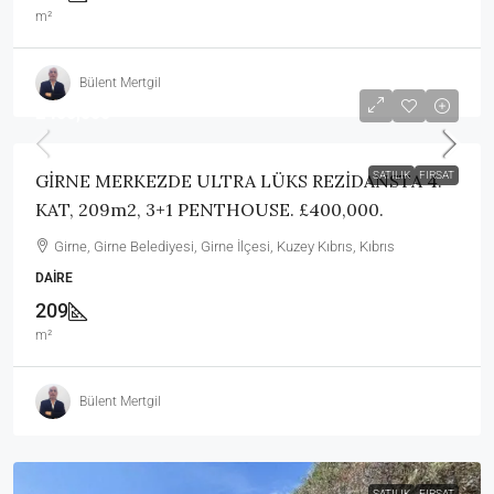
m²
Bülent Mertgil
£400,000
SATILIK
FIRSAT
GİRNE MERKEZDE ULTRA LÜKS REZİDANSTA 4.
KAT, 209m2, 3+1 PENTHOUSE. £400,000.
Girne, Girne Belediyesi, Girne İlçesi, Kuzey Kıbrıs, Kıbrıs
DAIRE
209
m²
Bülent Mertgil
SATILIK
FIRSAT