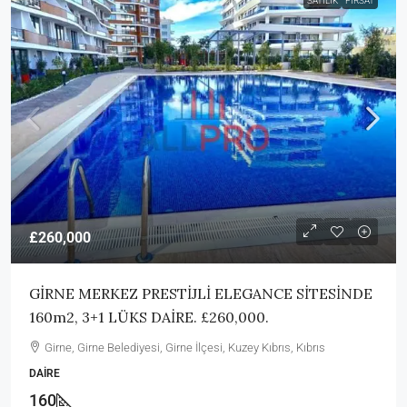
SATILIK
FIRSAT
£260,000
GİRNE MERKEZ PRESTİJLİ ELEGANCE SİTESİNDE
160m2, 3+1 LÜKS DAİRE. £260,000.
Girne, Girne Belediyesi, Girne İlçesi, Kuzey Kıbrıs, Kıbrıs
DAIRE
160