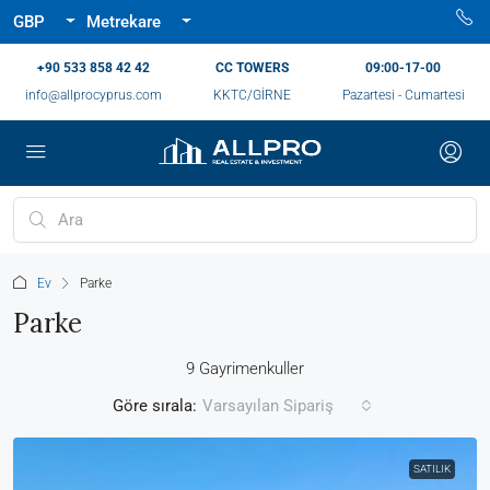
GBP
Metrekare
‪+90 533 858 42 42‬
CC TOWERS
09:00-17-00
info@allprocyprus.com
KKTC/GİRNE
Pazartesi - Cumartesi
Ev
Parke
Parke
9 Gayrimenkuller
Göre sırala:
Varsayılan Sipariş
SATILIK