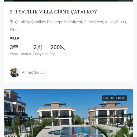
3+1 SATILIK VİLLA GİRNE ÇATALKOY
Çatalköy, Çatalköy-Esentepe Belediyesi, Girne ilçesi, Kuzey Kıbrıs,
Kıbrıs
VILLA
3
3
200
Yatak Odaları
Banyolar
m²
Ahmet Sürücü
SATILIK
FIRSAT