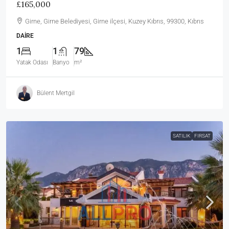
£165,000
Girne, Girne Belediyesi, Girne ilçesi, Kuzey Kıbrıs, 99300, Kıbrıs
DAIRE
1
1
79
Yatak Odası
Banyo
m²
Bülent Mertgil
SATILIK
FIRSAT