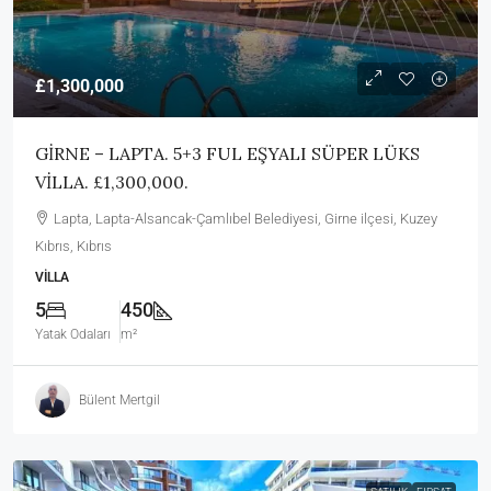
£1,300,000
GİRNE – LAPTA. 5+3 FUL EŞYALI SÜPER LÜKS
VİLLA. £1,300,000.
Lapta, Lapta-Alsancak-Çamlıbel Belediyesi, Girne ilçesi, Kuzey
Kıbrıs, Kıbrıs
VILLA
5
450
Yatak Odaları
m²
Bülent Mertgil