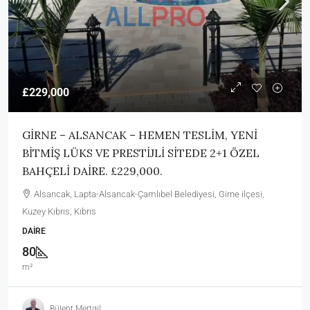
£229,000
GİRNE – ALSANCAK – HEMEN TESLİM, YENİ
BİTMİŞ LÜKS VE PRESTİJLİ SİTEDE 2+1 ÖZEL
BAHÇELİ DAİRE. £229,000.
Alsancak, Lapta-Alsancak-Çamlıbel Belediyesi, Girne ilçesi,
Kuzey Kıbrıs, Kıbrıs
DAIRE
80
m²
Bülent Mertgil