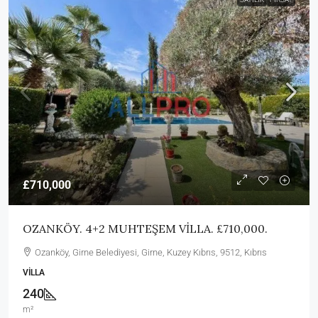
£710,000
OZANKÖY. 4+2 MUHTEŞEM VİLLA. £710,000.
Ozanköy, Girne Belediyesi, Girne, Kuzey Kıbrıs, 9512, Kıbrıs
VILLA
240
m²