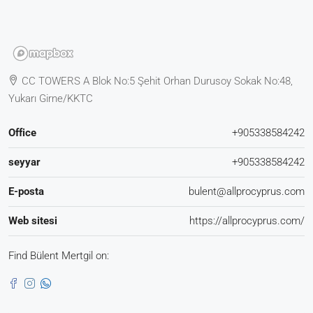
CC TOWERS A Blok No:5 Şehit Orhan Durusoy Sokak No:48,
Yukarı Girne/KKTC
Office
+905338584242
seyyar
+905338584242
E-posta
bulent@allprocyprus.com
Web sitesi
https://allprocyprus.com/
Find Bülent Mertgil on: