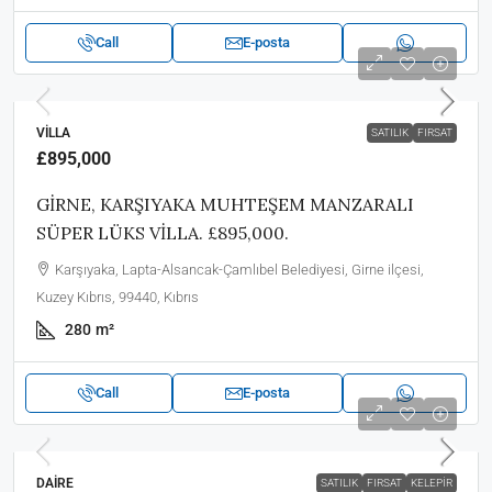
Call
E-posta
VILLA
SATILIK
FIRSAT
£895,000
GİRNE, KARŞIYAKA MUHTEŞEM MANZARALI
SÜPER LÜKS VİLLA. £895,000.
Karşıyaka, Lapta-Alsancak-Çamlıbel Belediyesi, Girne ilçesi,
Kuzey Kıbrıs, 99440, Kıbrıs
280
m²
Call
E-posta
DAIRE
SATILIK
FIRSAT
KELEPIR