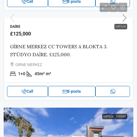
Call
E-posta
DAIRE
SATILIK
£125,000
GİRNE MERKEZ CC TOWERS A BLOKTA 3.
STÜDYO DAİRE. £125,000.
GİRNE MERKEZ
1+0
45m²
m²
Call
E-posta
SATILIK
FIRSAT