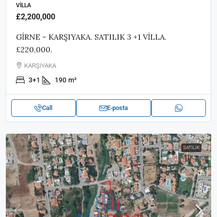
VILLA
£2,200,000
GİRNE – KARŞIYAKA. SATILIK 3 +1 VİLLA.
£220,000.
KARŞIYAKA
3+1
190
m²
Call
E-posta
SATILIK