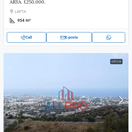
ARSA. £250,000.
LAPTA
954
m²
Call
E-posta
SATILIK