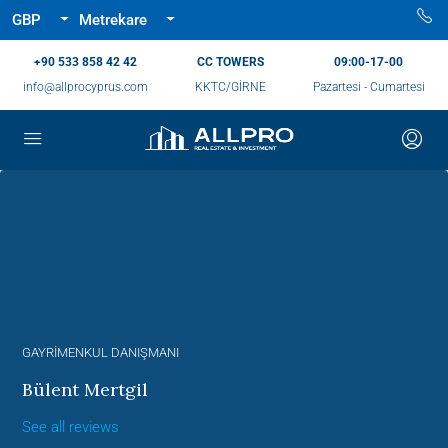
GBP
Metrekare
‪+90 533 858 42 42‬
CC TOWERS
09:00-17-00
info@allprocyprus.com
KKTC/GİRNE
Pazartesi - Cumartesi
GAYRIMENKUL DANIŞMANI
Bülent Mertgil
See all reviews