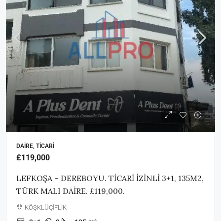
DAIRE, TICARI
£119,000
LEFKOŞA – DEREBOYU. TİCARİ İZİNLİ 3+1, 135M2,
TÜRK MALI DAİRE. £119,000.
KÖŞKLÜÇİFLİK