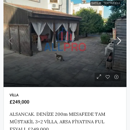
SATILIK
TEK YETKILI
VILLA
£249,000
ALSANCAK. DENİZE 200m MESAFEDE TAM
MÜSTAKİL 3+2 VİLLA, ARSA FİYATINA FUL
EŞYALI. £249,000.