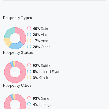
Property
Types
40%
Daire
28%
Villa
17%
Arsa
28%
Other
Property
Status
92%
Satılık
5%
İndirimli Fiyat
3%
Kiralık
Property
Cities
93%
Girne
4%
Lefkoşa