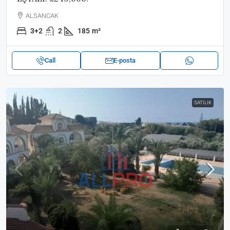
ALSANCAK
3+2
2
185
m²
Call
E-posta
SATILIK