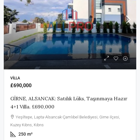
VILLA
£690,000
GİRNE, ALSANCAK: Satılık Lüks, Taşınmaya Hazır
4+1 Villa. £690,000
Yeşiltepe, Lapta-Alsancak-Çamlıbel Belediyesi, Girne ilçesi,
Kuzey Kıbrıs, Kıbrıs
250
m²