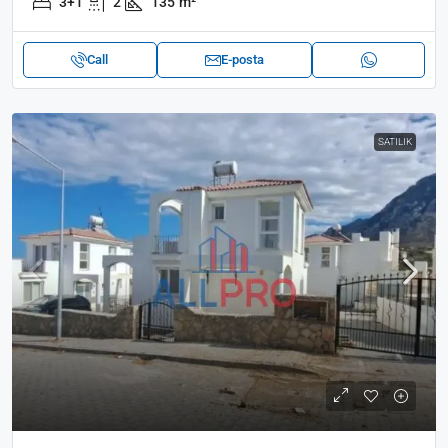
3+1
2
135
m²
Call
E-posta
SATILIK