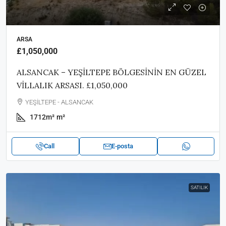
ARSA
£1,050,000
ALSANCAK – YEŞİLTEPE BÖLGESİNİN EN GÜZEL
VİLLALIK ARSASI. £1,050,000
YEŞİLTEPE - ALSANCAK
1712m²
m²
Call
E-posta
SATILIK