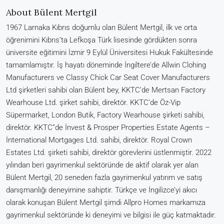
About Bülent Mertgil
1967 Larnaka Kıbrıs doğumlu olan Bülent Mertgil, ilk ve orta
öğrenimini Kıbrıs’ta Lefkoşa Türk lisesinde gördükten sonra
üniversite eğitimini İzmir 9 Eylül Üniversitesi Hukuk Fakültesinde
tamamlamıştır. İş hayatı döneminde İngiltere’de Allwin Clohing
Manufacturers ve Classy Chick Car Seat Cover Manufacturers
Ltd şirketleri sahibi olan Bülent bey, KKTC’de Mertsan Factory
Wearhouse Ltd. şirket sahibi, direktör. KKTC’de Öz-Vip
Süpermarket, London Butik, Factory Wearhouse şirketi sahibi,
direktör. KKTC”de İnvest & Prosper Properties Estate Agents –
İnternational Mortgages Ltd. sahibi, direktör. Royal Crown
Estates Ltd. şirketi sahibi, direktör görevlerini üstlenmiştir. 2022
yılından beri gayrimenkul sektöründe de aktif olarak yer alan
Bülent Mertgil, 20 seneden fazla gayrimenkul yatırım ve satış
danışmanlığı deneyimine sahiptir. Türkçe ve İngilizce’yi akıcı
olarak konuşan Bülent Mertgil şimdi Allpro Homes markamıza
gayrimenkul sektöründe ki deneyimi ve bilgisi ile güç katmaktadır.