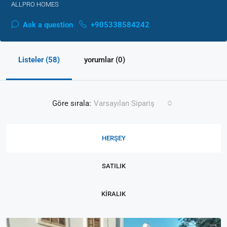
ALLPRO HOMES
Ask a question
+905338584242
Listeler (58)
yorumlar (0)
Göre sırala:
Varsayılan Sipariş
HERŞEY
SATILIK
KIRALIK