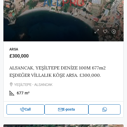
ARSA
£300,000
ALSANCAK, YEŞİLTEPE DENİZE 100M 677m2
EŞDEĞER VİLLALIK KÖŞE ARSA. £300,000.
YEŞİLTEPE - ALSANCAK
677
m²
Call
E-posta