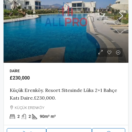
DAIRE
£230,000
Küçük Erenköy. Resort Sitesinde Lüks 2+1 Bahçe
Katı Daire.£230,000.
KÜÇÜK ERENKÖY
2
2
90m²
m²