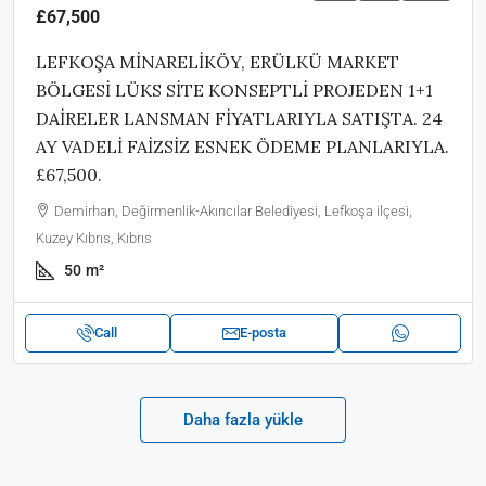
£67,500
LEFKOŞA MİNARELİKÖY, ERÜLKÜ MARKET
BÖLGESİ LÜKS SİTE KONSEPTLİ PROJEDEN 1+1
DAİRELER LANSMAN FİYATLARIYLA SATIŞTA. 24
AY VADELİ FAİZSİZ ESNEK ÖDEME PLANLARIYLA.
£67,500.
Demirhan, Değirmenlik-Akıncılar Belediyesi, Lefkoşa ilçesi,
Kuzey Kıbrıs, Kıbrıs
50
m²
Call
E-posta
Daha fazla yükle