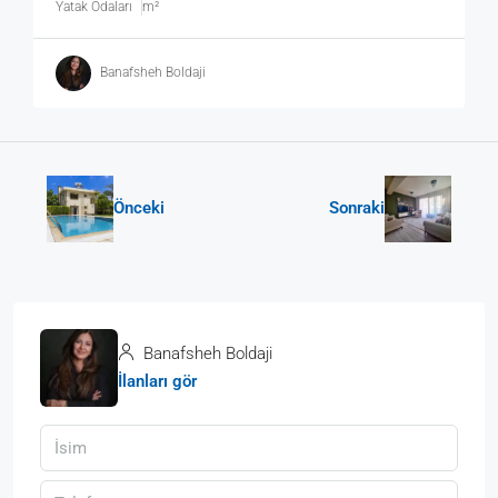
Yatak Odaları
m²
Banafsheh Boldaji
Önceki
Sonraki
Banafsheh Boldaji
İlanları gör