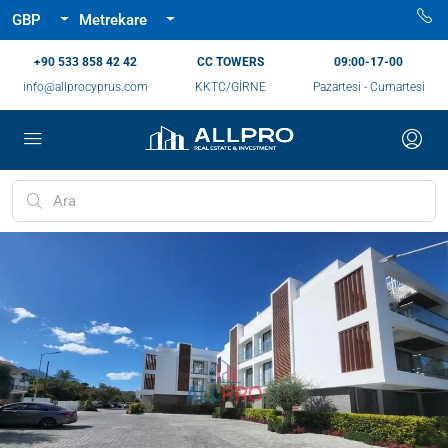
GBP
Metrekare
‪+90 533 858 42 42‬
CC TOWERS
09:00-17-00
info@allprocyprus.com
KKTC/GİRNE
Pazartesi - Cumartesi