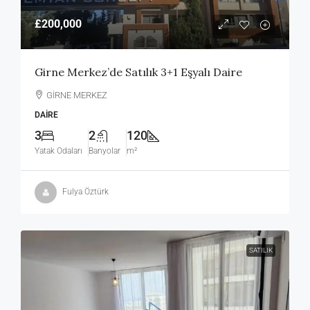
£200,000
Girne Merkez’de Satılık 3+1 Eşyalı Daire
GİRNE MERKEZ
DAIRE
3
2
120
Yatak Odaları
Banyolar
m²
Fulya Öztürk
SATILIK