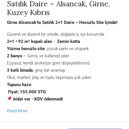
Satılık Daire – Alsancak, Girne,
Kuzey Kıbrıs
Girne Alsancak’ta Satılık 2+1 Daire – Havuzlu Site İçinde!
Güvenli ve düzenli bir sitede, doğayla iç içe konumda
2+1 • 92 m² kapalı alan
–
Zemin katta
Yüzme havuzlu site
, çocuk parkı ve otopark
2 banyo
– Geniş ve kullanışlı plan
Eşyasız, kendi zevkinize göre döşeyebilirsiniz
3 katlı binada
, giriş kat avantajı
Okul, market, plaj ve toplu taşımaya çok yakın
Tapusu hazır
Fiyat: 155.000 STG
Aidat var
•
KDV ödenmedi
Read More