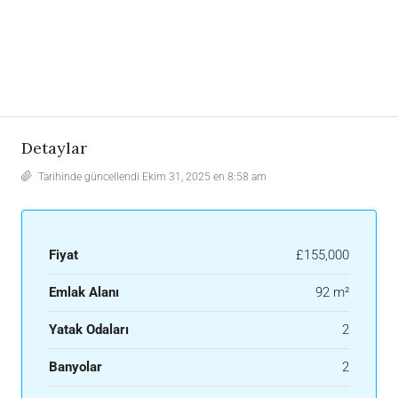
Detaylar
Tarihinde güncellendi Ekim 31, 2025 en 8:58 am
Fiyat
£155,000
Emlak Alanı
92 m²
Yatak Odaları
2
Banyolar
2