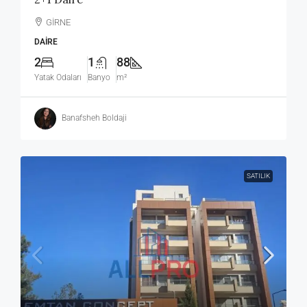
GİRNE
DAIRE
2
1
88
Yatak Odaları
Banyo
m²
Banafsheh Boldaji
SATILIK