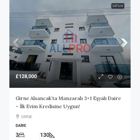
SATILIK
£128,000
Girne Alsancak’ta Manzaralı 3+1 Eşyalı Daire
– İlk Evim Kredisine Uygun!
GİRNE
DAIRE
3
130