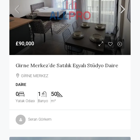
£90,000
Girne Merkez’de Satılık Eşyalı Stüdyo Daire
GİRNE MERKEZ
DAIRE
0
1
50
Yatak Odası
Banyo
m²
Seran Görkem