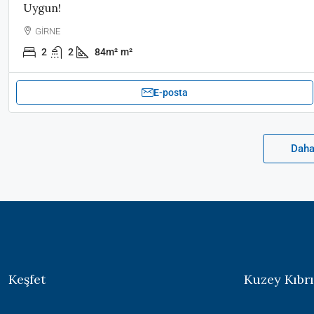
Uygun!
GİRNE
2
2
84m²
m²
E-posta
Daha
Keşfet
Kuzey Kıbrı