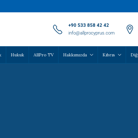
‪+90 533 858 42 42‬
info@allprocyprus.com
k
Hukuk
AllPro TV
Hakkımızda
Kıbrıs
Diğ