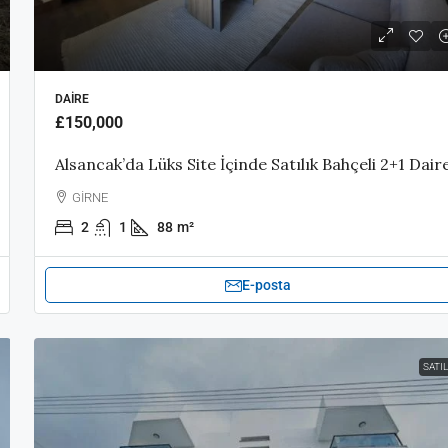
DAIRE
£150,000
Alsancak’da Lüks Site İçinde Satılık Bahçeli 2+1 Dair
GİRNE
2
1
88
m²
E-posta
SATIL