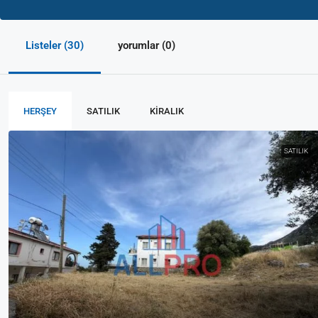
Listeler (30)
yorumlar (0)
HERŞEY
SATILIK
KIRALIK
SATILIK