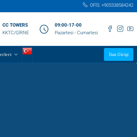
OFİS: +905338584242‬
CC TOWERS
09:00-17-00
KKTC/GİRNE
Pazartesi - Cumartesi
erleri
İlan Girişi