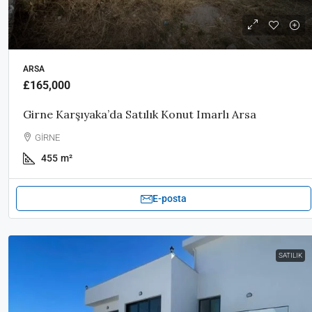
ARSA
£165,000
Girne Karşıyaka’da Satılık Konut Imarlı Arsa
GİRNE
455
m²
E-posta
SATILIK