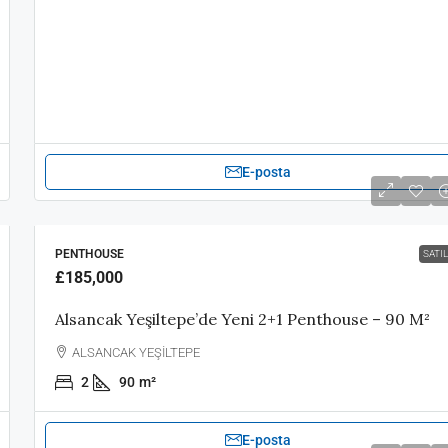
E-posta
PENTHOUSE
SATIL
£185,000
Alsancak Yeşiltepe’de Yeni 2+1 Penthouse – 90 M²
ALSANCAK YEŞİLTEPE
2
90
m²
E-posta