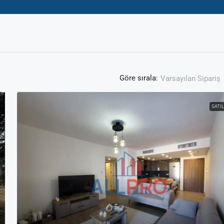
Göre sırala:
Varsayılan Sipariş
SATIL