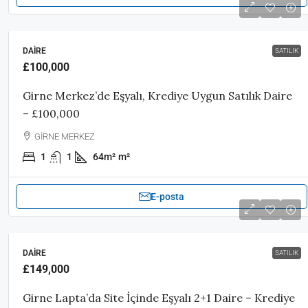
DAIRE
SATILIK
£100,000
Girne Merkez’de Eşyalı, Krediye Uygun Satılık Daire
– £100,000
GİRNE MERKEZ
1
1
64m²
m²
E-posta
DAIRE
SATILIK
£149,000
Girne Lapta’da Site İçinde Eşyalı 2+1 Daire – Krediye