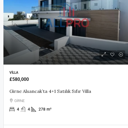
VILLA
£580,000
Girne Alsancak’ta 4+1 Satılık Sıfır Villa
GİRNE
4
4
278
m²