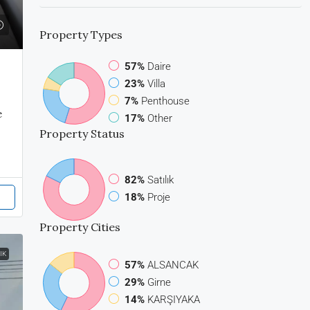
Property
Types
57%
Daire
23%
Villa
7%
Penthouse
e
17%
Other
Property
Status
82%
Satılık
18%
Proje
Property
Cities
IK
57%
ALSANCAK
29%
Girne
14%
KARŞIYAKA