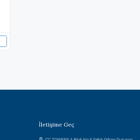
İletişime Geç
CC TOWERS A Blok No:5 Şehit Orhan Durusoy