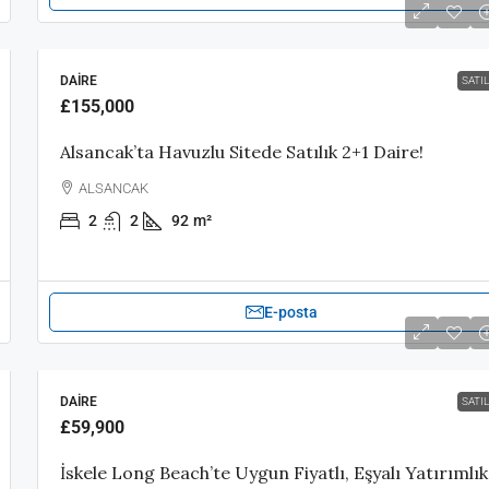
DAIRE
SATIL
£155,000
Alsancak’ta Havuzlu Sitede Satılık 2+1 Daire!
ALSANCAK
2
2
92
m²
E-posta
DAIRE
SATIL
£59,900
İskele Long Beach’te Uygun Fiyatlı, Eşyalı Yatırımlık