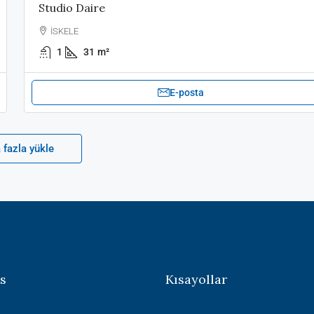
Studio Daire
İSKELE
1
31
m²
E-posta
 fazla yükle
s
Kısayollar