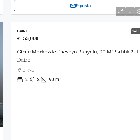
E-posta
DAIRE
SATIL
£155,000
Girne Merkezde Ebeveyn Banyolu, 90 M² Satılık 2+1
Daire
GİRNE
2
2
90
m²