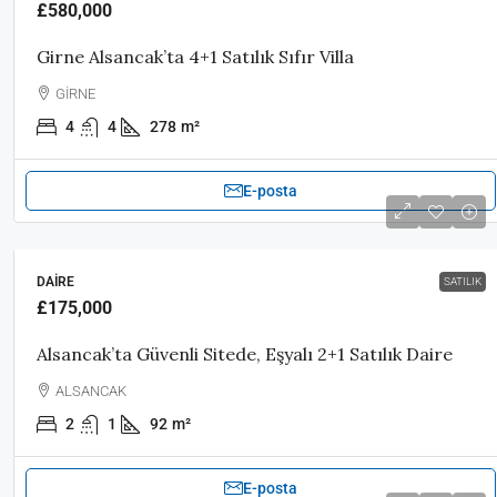
£580,000
Girne Alsancak’ta 4+1 Satılık Sıfır Villa
GİRNE
4
4
278
m²
E-posta
DAIRE
SATILIK
£175,000
Alsancak’ta Güvenli Sitede, Eşyalı 2+1 Satılık Daire
ALSANCAK
2
1
92
m²
E-posta