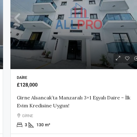
DAIRE
£128,000
Girne Alsancak’ta Manzaralı 3+1 Eşyalı Daire – İlk
Evim Kredisine Uygun!
GİRNE
3
130
m²