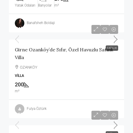
Yatak Odaları
Banyolar
m²
Banafsheh Boldaji
£450,000
SATILIK
Girne Ozanköy’de Sıfır, Özel Havuzlu Satılık
Villa
OZANKÖY
VILLA
200
m²
Fulya Öztürk
£550,000