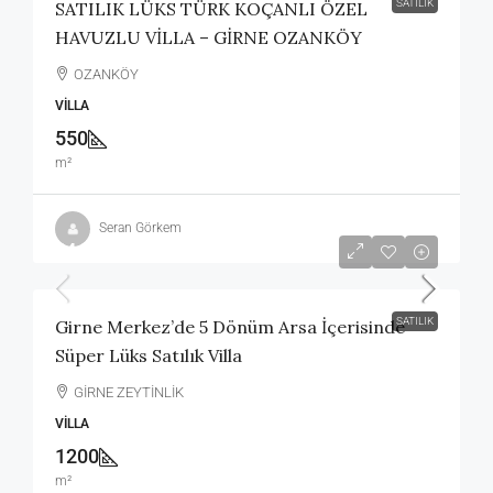
SATILIK
SATILIK LÜKS TÜRK KOÇANLI ÖZEL
HAVUZLU VİLLA – GİRNE OZANKÖY
OZANKÖY
VILLA
550
m²
Seran Görkem
£4,500,000
SATILIK
Girne Merkez’de 5 Dönüm Arsa İçerisinde
Süper Lüks Satılık Villa
GİRNE ZEYTİNLİK
VILLA
1200
m²