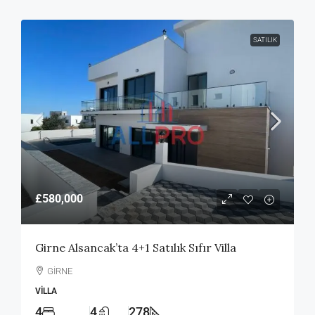
SATILIK
£580,000
Girne Alsancak’ta 4+1 Satılık Sıfır Villa
GİRNE
VILLA
4
4
278