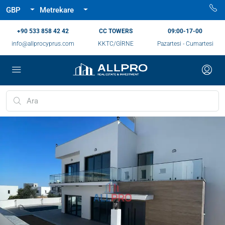
GBP
Metrekare
‪+90 533 858 42 42‬
CC TOWERS
09:00-17-00
info@allprocyprus.com
KKTC/GİRNE
Pazartesi - Cumartesi