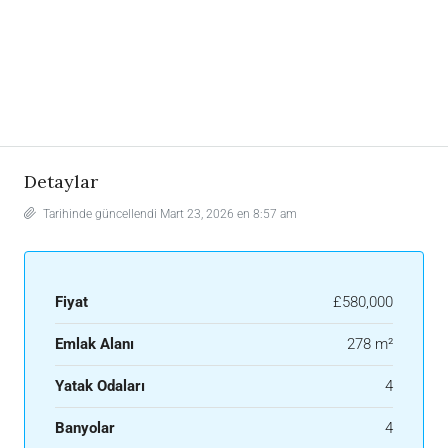
Detaylar
Tarihinde güncellendi Mart 23, 2026 en 8:57 am
Fiyat
£580,000
Emlak Alanı
278 m²
Yatak Odaları
4
Banyolar
4