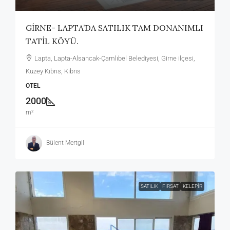
GİRNE- LAPTA’DA SATILIK TAM DONANIMLI
TATİL KÖYÜ.
Lapta, Lapta-Alsancak-Çamlıbel Belediyesi, Girne ilçesi,
Kuzey Kıbrıs, Kıbrıs
OTEL
2000
m²
Bülent Mertgil
SATILIK
FIRSAT
KELEPIR