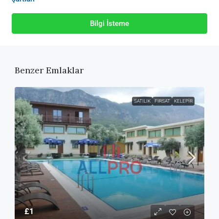
Bilgi İsteme
Benzer Emlaklar
SATILIK
FIRSAT
KELEPIR
£1