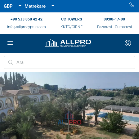
GBP
Metrekare
‪+90 533 858 42 42‬
CC TOWERS
09:00-17-00
info@allprocyprus.com
KKTC/GİRNE
Pazartesi - Cumartesi