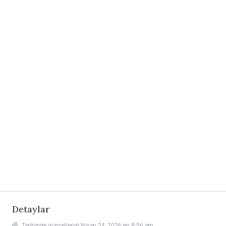
Detaylar
Tarihinde güncellendi Nisan 24, 2026 en 8:56 am