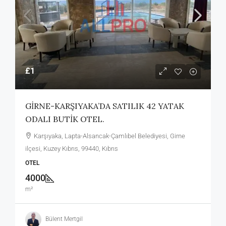
£1
GİRNE-KARŞIYAKA’DA SATILIK 42 YATAK
ODALI BUTİK OTEL.
Karşıyaka, Lapta-Alsancak-Çamlıbel Belediyesi, Girne
ilçesi, Kuzey Kıbrıs, 99440, Kıbrıs
OTEL
4000
m²
Bülent Mertgil