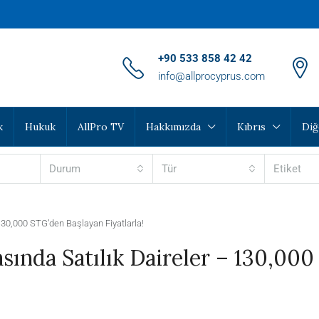
‪+90 533 858 42 42‬
info@allprocyprus.com
k
Hukuk
AllPro TV
Hakkımızda
Kıbrıs
Diğ
Durum
Tür
Etiket
30,000 STG’den Başlayan Fiyatlarla!
ında Satılık Daireler – 130,000