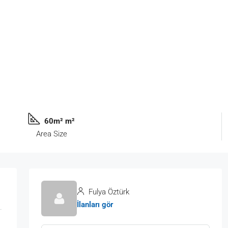
60m² m²
Area Size
Fulya Öztürk
İlanları gör