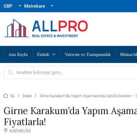
GBP
Metrekare
Ana Sayfa
Emlak
Yatırım ve Danışmanlık
Mimarlı
Ev
Daire
Girne Karakum’da Yapım Aşamasında Satılık Daireler – 1
Girne Karakum’da Yapım Aşamas
Fiyatlarla!
KARAKUM