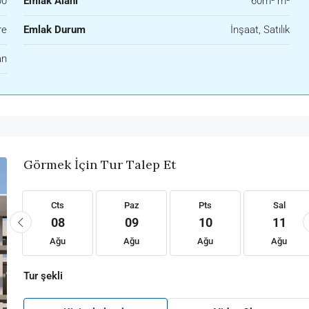
00
Emlak Alanı
60m² m²
re
Emlak Durum
İnşaat, Satılık
an
Görmek İçin Tur Talep Et
Cts
Paz
Pts
Sal
08
09
10
11
Ağu
Ağu
Ağu
Ağu
Tur şekli