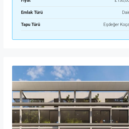
Fiyat
£130,0
Emlak Türü
Dai
Tapu Türü
Eşdeğer Koç
Çar
Per
Cum
Cts
19
20
21
22
Ağu
Ağu
Ağu
Ağu