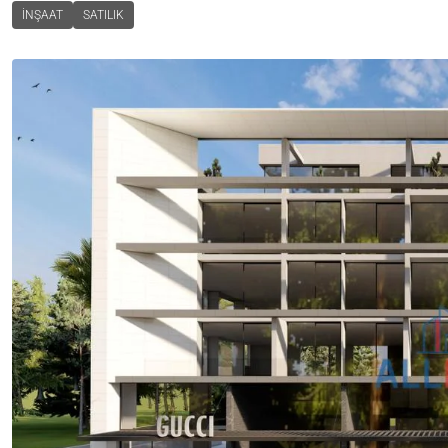
İNŞAAT
SATILIK