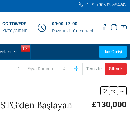
OFİS: +905338584242‬
CC TOWERS
09:00-17-00
KKTC/GİRNE
Pazartesi - Cumartesi
erleri
İlan Girişi
Eşya Durumu
Temizle
Gitmek
 STG’den Başlayan
£130,000