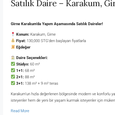
Satılık Daire – Karakum, Gi
Girne Karakum’da Yapım Aşamasında Satılık Daireler!
Konum:
Karakum, Girne
Fiyat:
130,000 STG’den başlayan fiyatlarla
Eğdeğer
Daire Seçenekleri:
Stüdyo:
60 m²
1+1:
68 m²
2+1:
88 m²
3+1:
138 m² + 9 m² teras
Karakum’un hızla değerlenen bölgesinde modern ve konforlu ya
isteyenler hem de yeni bir yaşam kurmak isteyenler için mükem
Read More