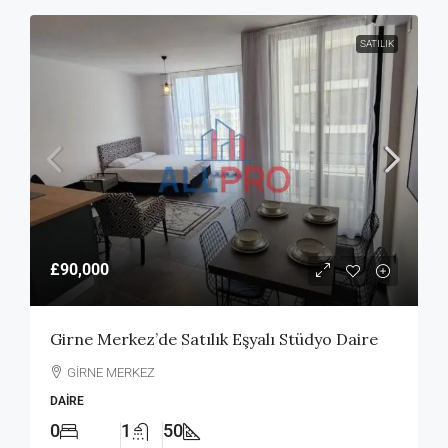
SATILIK
£90,000
Girne Merkez’de Satılık Eşyalı Stüdyo Daire
GİRNE MERKEZ
DAIRE
0
1
50