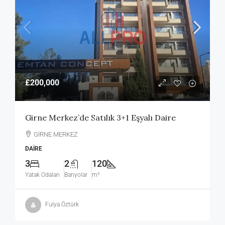
£200,000
Girne Merkez’de Satılık 3+1 Eşyalı Daire
GİRNE MERKEZ
DAIRE
3
2
120
Yatak Odaları
Banyolar
m²
Fulya Öztürk