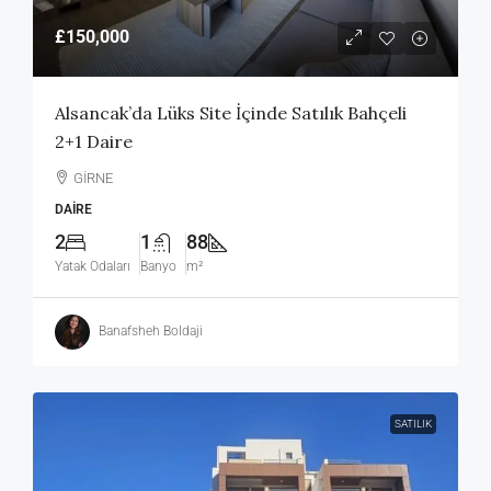
£150,000
Alsancak’da Lüks Site İçinde Satılık Bahçeli
2+1 Daire
GİRNE
DAIRE
2
1
88
Yatak Odaları
Banyo
m²
Banafsheh Boldaji
SATILIK