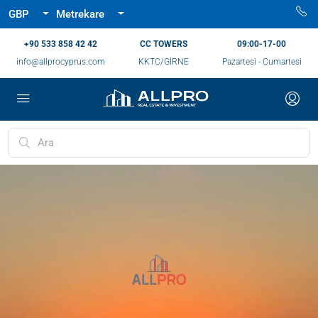
GBP
Metrekare
‪+90 533 858 42 42‬
CC TOWERS
09:00-17-00
info@allprocyprus.com
KKTC/GİRNE
Pazartesi - Cumartesi