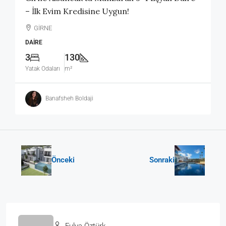
– İlk Evim Kredisine Uygun!
GİRNE
DAIRE
3
130
Yatak Odaları
m²
Banafsheh Boldaji
Önceki
Sonraki
Fulya Öztürk