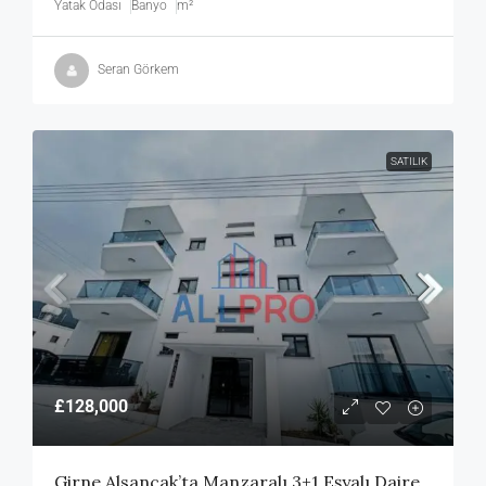
Yatak Odası
Banyo
m²
Seran Görkem
SATILIK
£128,000
Girne Alsancak’ta Manzaralı 3+1 Eşyalı Daire