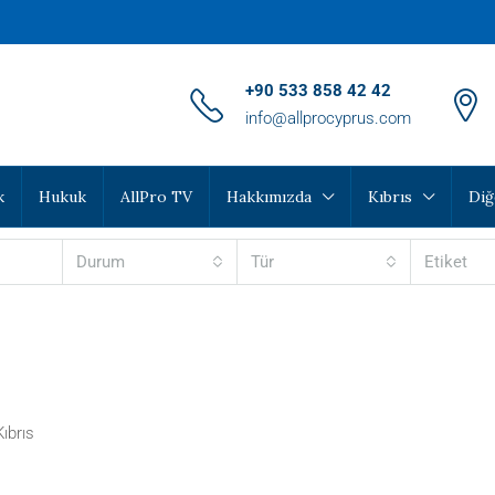
‪+90 533 858 42 42‬
info@allprocyprus.com
k
Hukuk
AllPro TV
Hakkımızda
Kıbrıs
Diğ
Durum
Tür
Etiket
ıbrıs