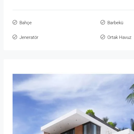
Bahçe
Barbekü
Jeneratör
Ortak Havuz
Sal
Çar
Per
Cum
18
19
20
21
Ağu
Ağu
Ağu
Ağu