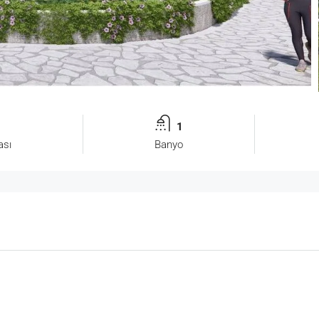
1
ası
Banyo