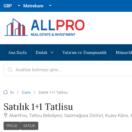
GBP
Metrekare
Ana Sayfa
Emlak
Yatırım ve Danışmanlık
Mimarlı
Ev
Daire
Satılık 1+1 Tatlisu
Satılık 1+1 Tatlisu
Akanthou, Tatlısu Belediyesi, Gazimağusa District, Kuzey Kıbrıs, K
PROJE
SATILIK