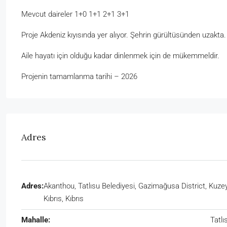
Mevcut daireler 1+0 1+1 2+1 3+1
Proje Akdeniz kıyısında yer alıyor. Şehrin gürültüsünden uzakta.
Aile hayatı için olduğu kadar dinlenmek için de mükemmeldir.
Projenin tamamlanma tarihi – 2026
Adres
Adres:
Akanthou, Tatlısu Belediyesi, Gazimağusa District, Kuze
Kıbrıs, Kıbrıs
Mahalle:
Tatlı