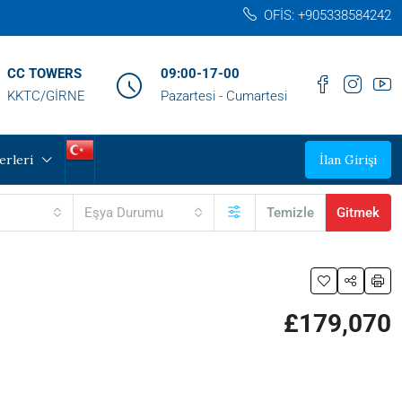
OFİS: +905338584242‬
CC TOWERS
09:00-17-00
KKTC/GİRNE
Pazartesi - Cumartesi
erleri
İlan Girişi
Eşya Durumu
Temizle
Gitmek
£179,070