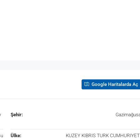
Google Haritalarda Aç
y
Şehir:
Gazimağus
su
Ülke:
KUZEY KIBRIS TURK CUMHURIYET