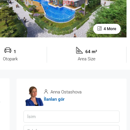
4 More
1
64 m²
Otopark
Area Size
Anna Ostashova
İlanları gör