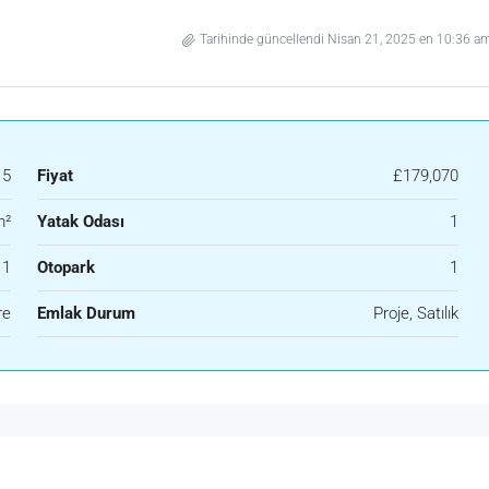
Tarihinde güncellendi Nisan 21, 2025 en 10:36 a
15
Fiyat
£179,070
m²
Yatak Odası
1
1
Otopark
1
re
Emlak Durum
Proje, Satılık