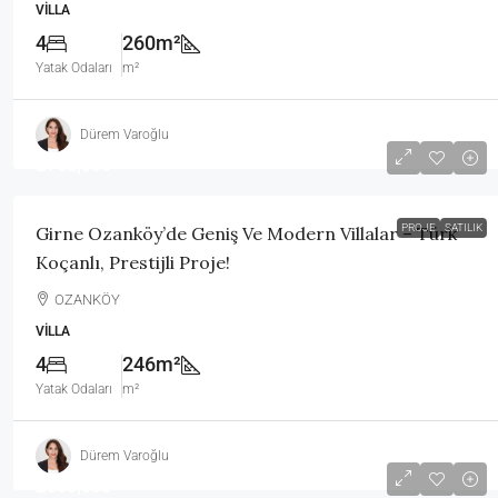
VILLA
4
260m²
Yatak Odaları
m²
Dürem Varoğlu
£762,500
PROJE
SATILIK
Girne Ozanköy’de Geniş Ve Modern Villalar – Türk
Koçanlı, Prestijli Proje!
OZANKÖY
VILLA
4
246m²
Yatak Odaları
m²
Dürem Varoğlu
£850,000