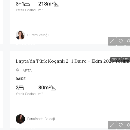
3+1
218m²
Yatak Odaları
m²
Dürem Varoğlu
£160,000
PROJE
SATIL
Lapta’da Türk Koçanlı 2+1 Daire – Ekim 2025 Teslim
LAPTA
DAIRE
2
80m²
Yatak Odaları
m²
Banafsheh Boldaji
£187,000