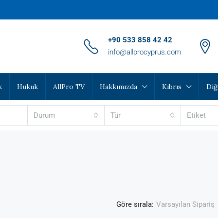
‪+90 533 858 42 42‬
info@allprocyprus.com
k
Hukuk
AllPro TV
Hakkımızda
Kıbrıs
Diğ
Durum
Tür
Etiket
Göre sırala:
Varsayılan Sipariş