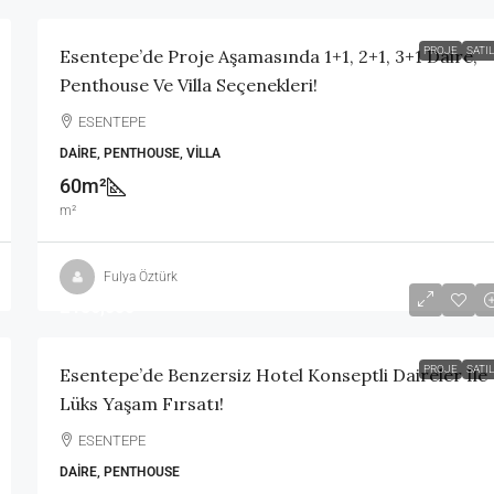
PROJE
SATIL
Esentepe’de Proje Aşamasında 1+1, 2+1, 3+1 Daire,
Penthouse Ve Villa Seçenekleri!
ESENTEPE
DAIRE, PENTHOUSE, VILLA
60m²
m²
Fulya Öztürk
£156,000
PROJE
SATIL
Esentepe’de Benzersiz Hotel Konseptli Daireler Ile
Lüks Yaşam Fırsatı!
ESENTEPE
DAIRE, PENTHOUSE