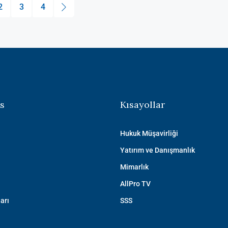
2
3
4
s
Kısayollar
Hukuk Müşavirliği
Yatırım ve Danışmanlık
Mimarlık
AllPro TV
arı
SSS