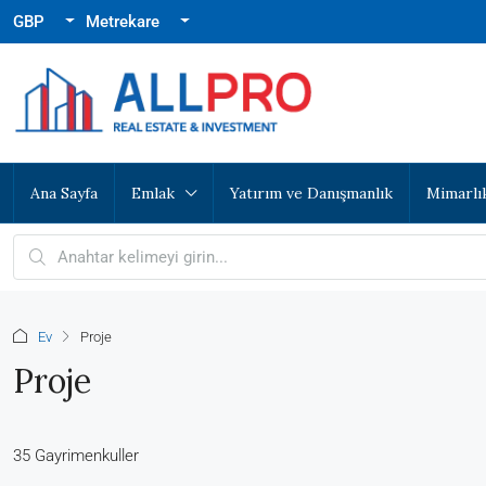
GBP
Metrekare
Ana Sayfa
Emlak
Yatırım ve Danışmanlık
Mimarlı
Ev
Proje
Proje
35 Gayrimenkuller