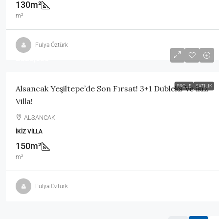
130m²
m²
Fulya Öztürk
£325,000
PROJE
SATILIK
Alsancak Yeşiltepe’de Son Fırsat! 3+1 Dubleks Ve İkiz
Villa!
ALSANCAK
İKIZ VILLA
150m²
m²
Fulya Öztürk