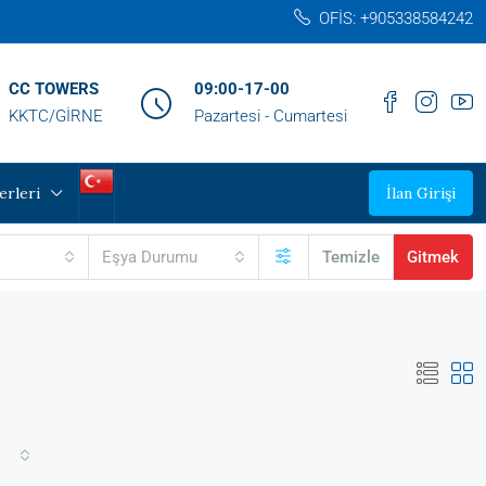
OFİS: +905338584242‬
CC TOWERS
09:00-17-00
KKTC/GİRNE
Pazartesi - Cumartesi
erleri
İlan Girişi
Eşya Durumu
Temizle
Gitmek