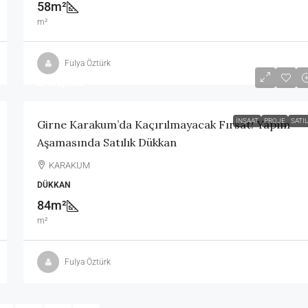
58m²
m²
Fulya Öztürk
£480,000
İNŞAAT
PROJE
SATIL
Girne Karakum’da Kaçırılmayacak Fırsat! Yapım
Aşamasında Satılık Dükkan
KARAKUM
DÜKKAN
84m²
m²
Fulya Öztürk