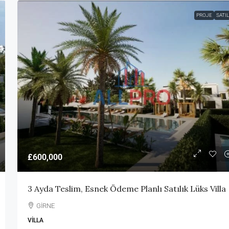
PROJE
SATIL
£600,000
3 Ayda Teslim, Esnek Ödeme Planlı Satılık Lüks Villa
GİRNE
VILLA