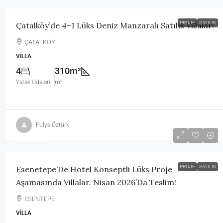
PROJE
SATILIK
Çatalköy’de 4+1 Lüks Deniz Manzaralı Satılık Villalar!
ÇATALKÖY
VILLA
4
310m²
Yatak Odaları
m²
Fulya Öztürk
£530,000
PROJE
SATILIK
Esenetepe’De Hotel Konseptli Lüks Proje
Aşamasında Villalar. Nisan 2026’da Teslim!
ESENTEPE
VILLA