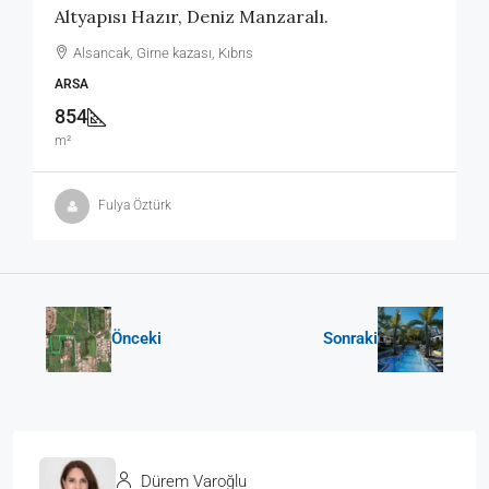
Altyapısı Hazır, Deniz Manzaralı.
Alsancak, Girne kazası, Kıbrıs
ARSA
854
m²
Fulya Öztürk
Önceki
Sonraki
Dürem Varoğlu