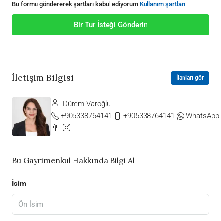
Bu formu göndererek şartları kabul ediyorum
Kullanım şartları
Bir Tur İsteği Gönderin
İletişim Bilgisi
İlanları gör
Dürem Varoğlu
+905338764141
+905338764141
WhatsApp
Bu Gayrimenkul Hakkında Bilgi Al
İsim