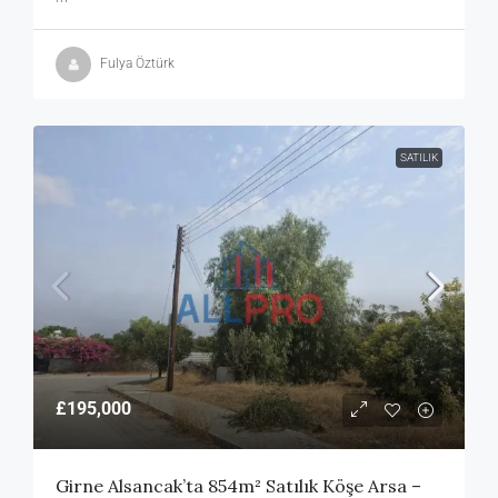
Fulya Öztürk
SATILIK
£195,000
Girne Alsancak’ta 854m² Satılık Köşe Arsa –