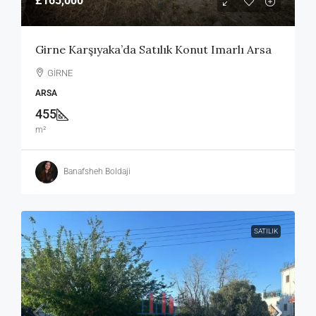
£165,000
Girne Karşıyaka’da Satılık Konut Imarlı Arsa
GİRNE
ARSA
455
m²
Banafsheh Boldaji
SATILIK