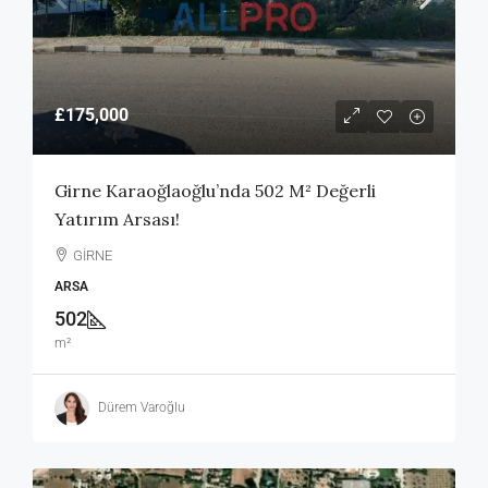
£175,000
Girne Karaoğlaoğlu’nda 502 M² Değerli
Yatırım Arsası!
GİRNE
ARSA
502
m²
Dürem Varoğlu