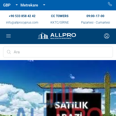
GBP
Metrekare
‪+90 533 858 42 42‬
CC TOWERS
09:00-17-00
info@allprocyprus.com
KKTC/GİRNE
Pazartesi - Cumartesi