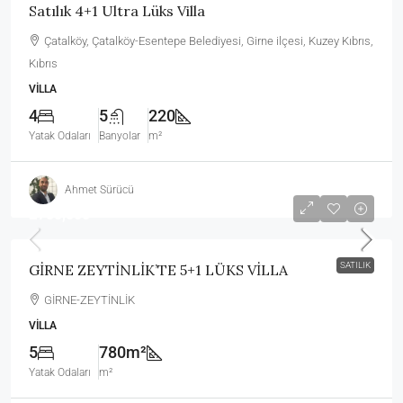
Satılık 4+1 Ultra Lüks Villa
Çatalköy, Çatalköy-Esentepe Belediyesi, Girne ilçesi, Kuzey Kıbrıs,
Kıbrıs
VILLA
4
5
220
Yatak Odaları
Banyolar
m²
Ahmet Sürücü
£750,000
SATILIK
GİRNE ZEYTİNLİK’TE 5+1 LÜKS VİLLA
GİRNE-ZEYTİNLİK
VILLA
5
780m²
Yatak Odaları
m²