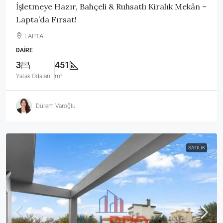
İşletmeye Hazır, Bahçeli & Ruhsatlı Kiralık Mekân –
Lapta’da Fırsat!
LAPTA
DAIRE
3
451
Yatak Odaları
m²
Dürem Varoğlu
SATILIK