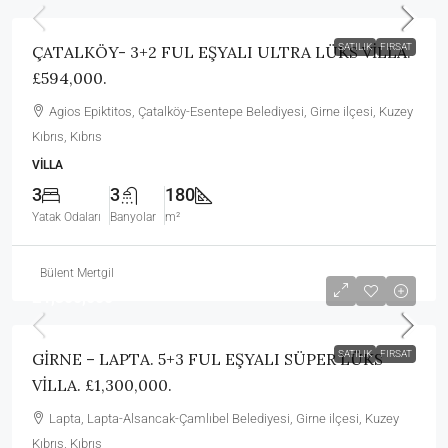
SATILIK
FIRSAT
ÇATALKÖY- 3+2 FUL EŞYALI ULTRA LÜKS VİLLA.
£594,000.
Agios Epiktitos, Çatalköy-Esentepe Belediyesi, Girne ilçesi, Kuzey
Kıbrıs, Kıbrıs
VILLA
3
3
180
Yatak Odaları
Banyolar
m²
Bülent Mertgil
£1,300,000
SATILIK
FIRSAT
GİRNE – LAPTA. 5+3 FUL EŞYALI SÜPER LÜKS
VİLLA. £1,300,000.
Lapta, Lapta-Alsancak-Çamlıbel Belediyesi, Girne ilçesi, Kuzey
Kıbrıs, Kıbrıs