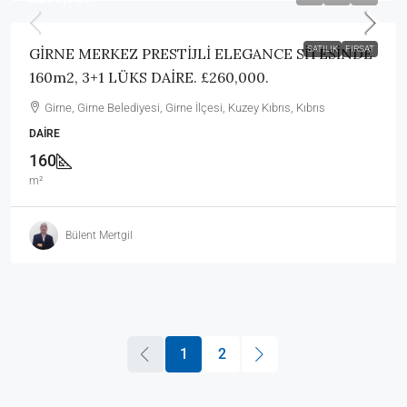
SATILIK
FIRSAT
GİRNE MERKEZ PRESTİJLİ ELEGANCE SİTESİNDE
160m2, 3+1 LÜKS DAİRE. £260,000.
Girne, Girne Belediyesi, Girne İlçesi, Kuzey Kıbrıs, Kıbrıs
DAIRE
160
m²
Bülent Mertgil
1
2