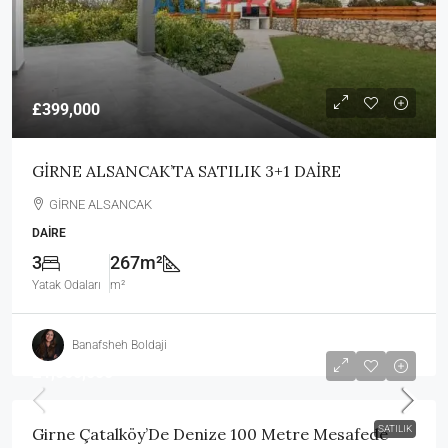
£399,000
GİRNE ALSANCAK’TA SATILIK 3+1 DAİRE
GİRNE ALSANCAK
DAIRE
3
267m²
Yatak Odaları
m²
Banafsheh Boldaji
£1,000,000
SATILIK
Girne Çatalköy’De Denize 100 Metre Mesafede