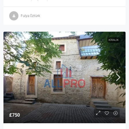
Fulya Öztürk
KIRALIK
£750