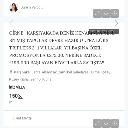
Dürem Varoğlu
£199,000
SATILIK
TEK YETKILI
GİRNE- KARŞIYAKA’DA DENİZ KENARINDA YENİ
BİTMİŞ TAPULAR DEVRE HAZIR ULTRA LÜKS
TRİPLEKS 2+1 VİLLALAR. YILBAŞINA ÖZEL
PROMOSYONLA £275,00. YERİNE SADECE
£199,000 BAŞLAYAN FİYATLARLA SATIŞTA!!
Karşıyaka, Lapta-Alsancak-Çamlıbel Belediyesi, Girne ilçesi,
Kuzey Kıbrıs, 99440, Kıbrıs
İKIZ VILLA
150
m²
Bülent Mertgil
£594,000