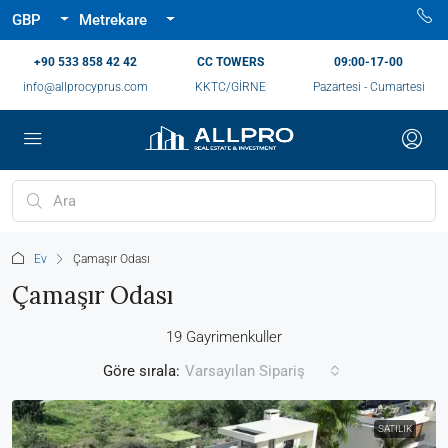
GBP
Metrekare
‪+90 533 858 42 42‬
CC TOWERS
09:00-17-00
info@allprocyprus.com
KKTC/GİRNE
Pazartesi - Cumartesi
Ev
Çamaşır Odası
Çamaşır Odası
19 Gayrimenkuller
Göre sırala:
Varsayılan Sipariş
SATILIK