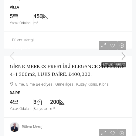
VILLA
5
450
Yatak Odaları
m²
Bülent Mertgil
£400,000
SATILIK
FIRSAT
GİRNE MERKEZ PRESTİJLİ ELEGANCE SİTESİNDE
4+1 200m2, LÜKS DAİRE. £400,000.
Girne, Girne Belediyesi, Girne ilçesi, Kuzey Kıbrıs, Kıbrıs
DAIRE
4
3
200
Yatak Odaları
Banyolar
m²
Bülent Mertgil
£260,000