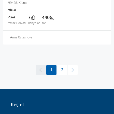
99428, Kıbrıs
VILLA
4
7
440
Yatak Odaları
Banyolar
m²
Anna Ostashova
1
2
Keşfet