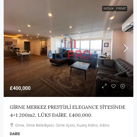
SATILIK
FIRSAT
£400,000
GİRNE MERKEZ PRESTİJLİ ELEGANCE SİTESİNDE
4+1 200m2, LÜKS DAİRE. £400,000.
Girne, Girne Belediyesi, Girne ilçesi, Kuzey Kıbrıs, Kıbrıs
DAIRE