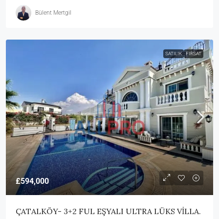
Bülent Mertgil
SATILIK
FIRSAT
£594,000
ÇATALKÖY- 3+2 FUL EŞYALI ULTRA LÜKS VİLLA.