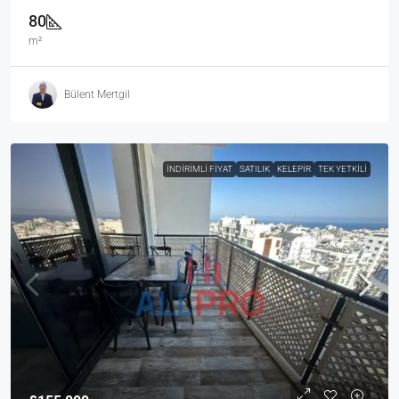
80
m²
Bülent Mertgil
İNDIRIMLI FIYAT
SATILIK
KELEPIR
TEK YETKILI