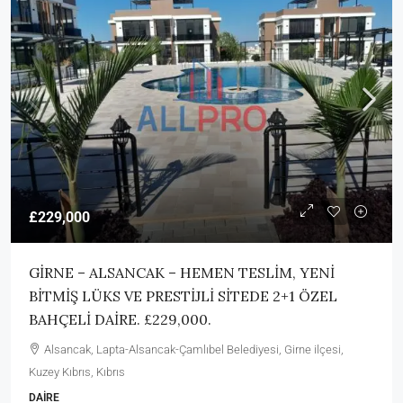
£229,000
GİRNE – ALSANCAK – HEMEN TESLİM, YENİ
BİTMİŞ LÜKS VE PRESTİJLİ SİTEDE 2+1 ÖZEL
BAHÇELİ DAİRE. £229,000.
Alsancak, Lapta-Alsancak-Çamlıbel Belediyesi, Girne ilçesi,
Kuzey Kıbrıs, Kıbrıs
DAIRE