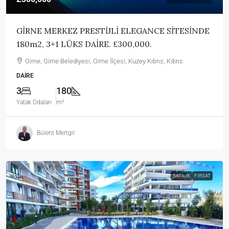
GİRNE MERKEZ PRESTİJLİ ELEGANCE SİTESİNDE
180m2, 3+1 LÜKS DAİRE. £300,000.
Girne, Girne Belediyesi, Girne İlçesi, Kuzey Kıbrıs, Kıbrıs
DAIRE
3
180
Yatak Odaları
m²
Bülent Mertgil
SATILIK
FIRSAT