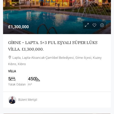
£1,300,000
GİRNE – LAPTA. 5+3 FUL EŞYALI SÜPER LÜKS
VİLLA. £1,300,000.
Lapta, Lapta-Alsancak-Çamlıbel Belediyesi, Girne ilçesi, Kuzey
Kıbrıs, Kıbrıs
VILLA
5
450
Yatak Odaları
m²
Bülent Mertgil