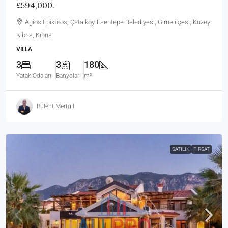
£594,000.
Agios Epiktitos, Çatalköy-Esentepe Belediyesi, Girne ilçesi, Kuzey
Kıbrıs, Kıbrıs
VILLA
3
3
180
Yatak Odaları
Banyolar
m²
Bülent Mertgil
SATILIK
FIRSAT