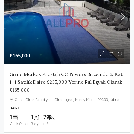
£165,000
Girne Merkez Prestijli CC Towers Sitesinde 6. Kat
1+1 Satılık Daire £235,000 Yerine Ful Eşyalı Olarak
£165,000
Girne, Girne Belediyesi, Girne ilçesi, Kuzey Kıbrıs, 99300, Kıbrıs
DAIRE
1
1
79
Yatak Odası
Banyo
m²