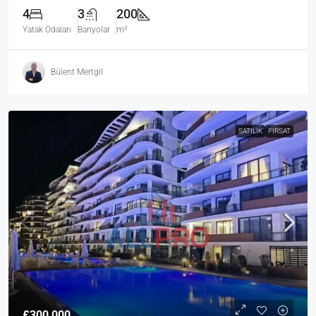
4
3
200
Yatak Odaları
Banyolar
m²
Bülent Mertgil
SATILIK
FIRSAT
£300,000