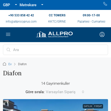
GBP
Metrekare
‪+90 533 858 42 42‬
CC TOWERS
09:00-17-00
info@allprocyprus.com
KKTC/GİRNE
Pazartesi - Cumartesi
Ev
Diafon
Diafon
14 Gayrimenkuller
Göre sırala:
Varsayılan Sipariş
SATILIK
FIRSAT