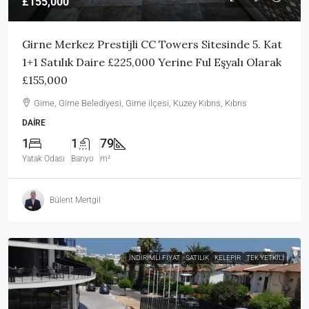
£155,000
Girne Merkez Prestijli CC Towers Sitesinde 5. Kat
1+1 Satılık Daire £225,000 Yerine Ful Eşyalı Olarak
£155,000
Girne, Girne Belediyesi, Girne ilçesi, Kuzey Kıbrıs, Kıbrıs
DAIRE
1
1
79
Yatak Odası
Banyo
m²
Bülent Mertgil
İNDIRIMLI FIYAT
SATILIK
KELEPIR
TEK YETKILI