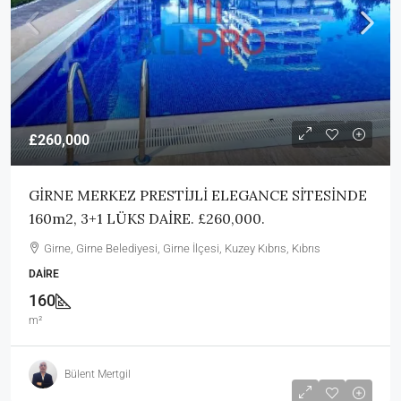
£260,000
GİRNE MERKEZ PRESTİJLİ ELEGANCE SİTESİNDE
160m2, 3+1 LÜKS DAİRE. £260,000.
Girne, Girne Belediyesi, Girne İlçesi, Kuzey Kıbrıs, Kıbrıs
DAIRE
160
m²
Bülent Mertgil
£500,000