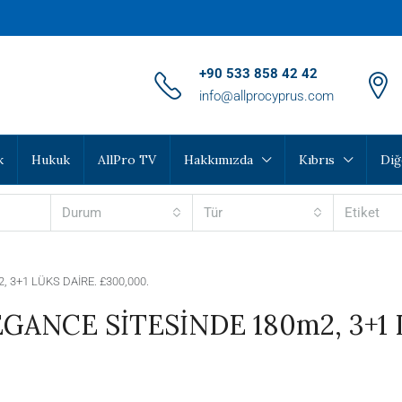
‪+90 533 858 42 42‬
info@allprocyprus.com
k
Hukuk
AllPro TV
Hakkımızda
Kıbrıs
Diğ
Durum
Tür
Etiket
 3+1 LÜKS DAİRE. £300,000.
GANCE SİTESİNDE 180m2, 3+1 