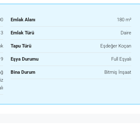
00
Emlak Alanı
180 m²
3
Emlak Türü
Daire
ık
Tapu Türü
Eşdeğer Koçan
9
Eşya Durumu
Full Eşyalı
ağ
Bina Durum
Bitmiş İnşaat
iz
lı