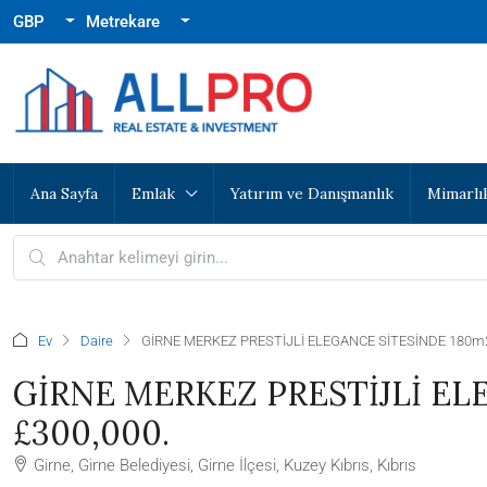
GBP
Metrekare
Ana Sayfa
Emlak
Yatırım ve Danışmanlık
Mimarlı
Ev
Daire
GİRNE MERKEZ PRESTİJLİ ELEGANCE SİTESİNDE 180m2,
GİRNE MERKEZ PRESTİJLİ ELE
£300,000.
Girne, Girne Belediyesi, Girne İlçesi, Kuzey Kıbrıs, Kıbrıs