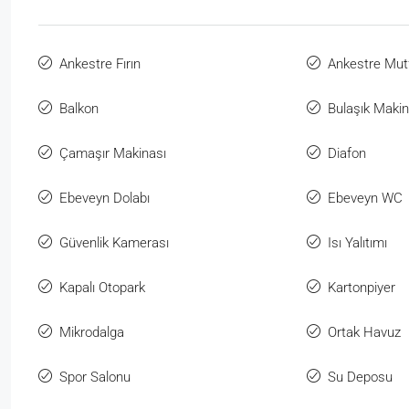
Ankestre Fırın
Ankestre Mut
Balkon
Bulaşık Makin
Çamaşır Makinası
Diafon
Ebeveyn Dolabı
Ebeveyn WC
Güvenlik Kamerası
Isı Yalıtımı
Kapalı Otopark
Kartonpiyer
Mikrodalga
Ortak Havuz
Spor Salonu
Su Deposu