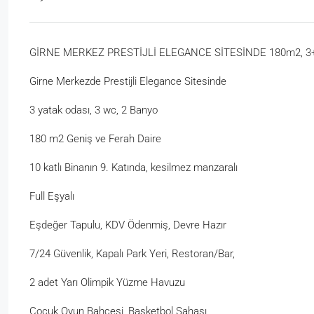
GİRNE MERKEZ PRESTİJLİ ELEGANCE SİTESİNDE 180m2, 3+1
Girne Merkezde Prestijli Elegance Sitesinde
3 yatak odası, 3 wc, 2 Banyo
180 m2 Geniş ve Ferah Daire
10 katlı Binanın 9. Katında, kesilmez manzaralı
Full Eşyalı
Eşdeğer Tapulu, KDV Ödenmiş, Devre Hazır
7/24 Güvenlik, Kapalı Park Yeri, Restoran/Bar,
2 adet Yarı Olimpik Yüzme Havuzu
Çocuk Oyun Bahçesi, Basketbol Sahası