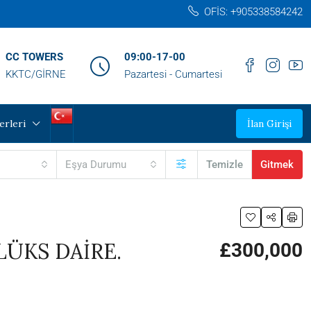
OFİS: +905338584242‬
CC TOWERS
09:00-17-00
KKTC/GİRNE
Pazartesi - Cumartesi
erleri
İlan Girişi
Eşya Durumu
Temizle
Gitmek
LÜKS DAİRE.
£300,000