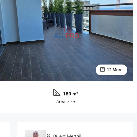
12 More
180 m²
Area Size
Bülent Mertgil