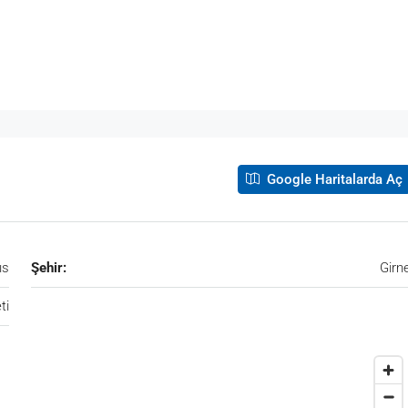
Google Haritalarda Aç
ıs
Şehir:
Girn
ti