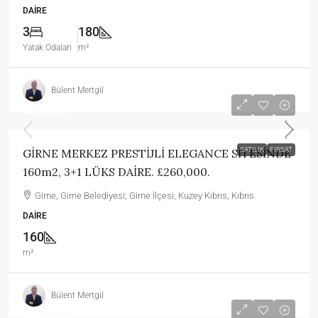
DAIRE
3
180
Yatak Odaları
m²
Bülent Mertgil
£260,000
SATILIK
FIRSAT
GİRNE MERKEZ PRESTİJLİ ELEGANCE SİTESİNDE
160m2, 3+1 LÜKS DAİRE. £260,000.
Girne, Girne Belediyesi, Girne İlçesi, Kuzey Kıbrıs, Kıbrıs
DAIRE
160
m²
Bülent Mertgil
£339,000