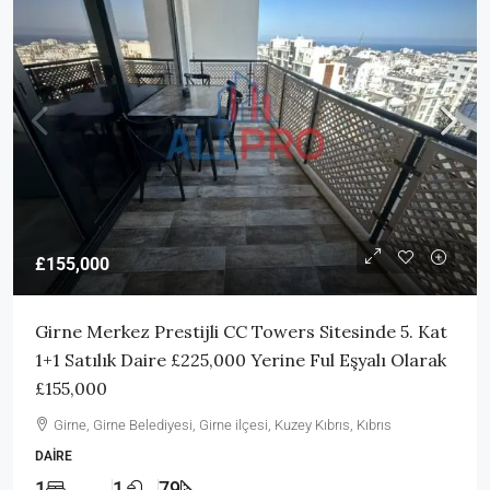
£155,000
Girne Merkez Prestijli CC Towers Sitesinde 5. Kat
1+1 Satılık Daire £225,000 Yerine Ful Eşyalı Olarak
£155,000
Girne, Girne Belediyesi, Girne ilçesi, Kuzey Kıbrıs, Kıbrıs
DAIRE
1
1
79