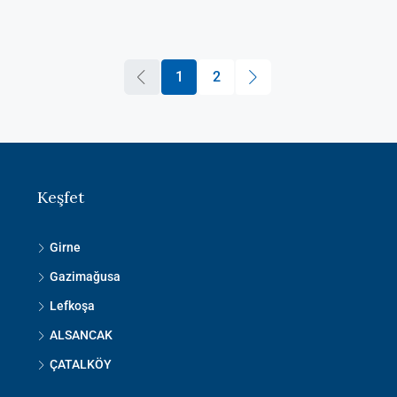
1
2
Keşfet
Girne
Gazimağusa
Lefkoşa
ALSANCAK
ÇATALKÖY