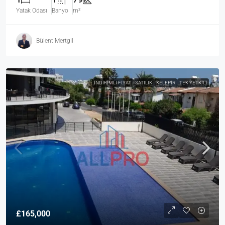
Yatak Odası
Banyo
m²
Bülent Mertgil
İNDIRIMLI FIYAT
SATILIK
KELEPIR
TEK YETKILI
£165,000