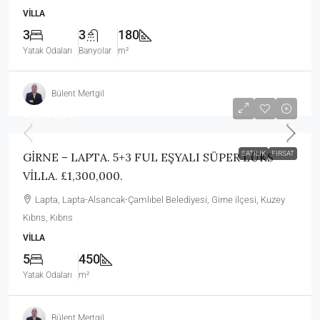
VILLA
3
3
180
Yatak Odaları
Banyolar
m²
Bülent Mertgil
£1,300,000
SATILIK
FIRSAT
GİRNE – LAPTA. 5+3 FUL EŞYALI SÜPER LÜKS
VİLLA. £1,300,000.
Lapta, Lapta-Alsancak-Çamlıbel Belediyesi, Girne ilçesi, Kuzey
Kıbrıs, Kıbrıs
VILLA
5
450
Yatak Odaları
m²
Bülent Mertgil