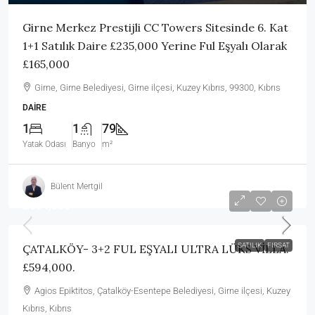
Girne Merkez Prestijli CC Towers Sitesinde 6. Kat
1+1 Satılık Daire £235,000 Yerine Ful Eşyalı Olarak
£165,000
Girne, Girne Belediyesi, Girne ilçesi, Kuzey Kıbrıs, 99300, Kıbrıs
DAIRE
1
1
79
Yatak Odası
Banyo
m²
Bülent Mertgil
£594,000
SATILIK
FIRSAT
ÇATALKÖY- 3+2 FUL EŞYALI ULTRA LÜKS VİLLA.
£594,000.
Agios Epiktitos, Çatalköy-Esentepe Belediyesi, Girne ilçesi, Kuzey
Kıbrıs, Kıbrıs