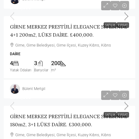
£400,000
SATILIK
FIRSAT
GİRNE MERKEZ PRESTİJLİ ELEGANCE SİTESİNDE
4+1 200m2, LÜKS DAİRE. £400,000.
Girne, Girne Belediyesi, Girne ilçesi, Kuzey Kıbrıs, Kıbrıs
DAIRE
4
3
200
Yatak Odaları
Banyolar
m²
Bülent Mertgil
£300,000
SATILIK
FIRSAT
GİRNE MERKEZ PRESTİJLİ ELEGANCE SİTESİNDE
180m2, 3+1 LÜKS DAİRE. £300,000.
Girne, Girne Belediyesi, Girne İlçesi, Kuzey Kıbrıs, Kıbrıs