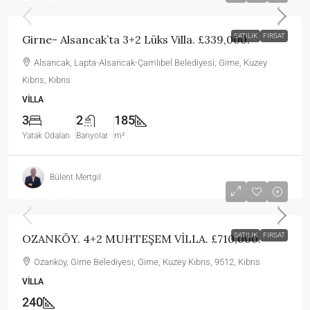
SATILIK
FIRSAT
Girne- Alsancak’ta 3+2 Lüks Villa. £339,000.
Alsancak, Lapta-Alsancak-Çamlıbel Belediyesi, Girne, Kuzey
Kıbrıs, Kıbrıs
VILLA
3
2
185
Yatak Odaları
Banyolar
m²
Bülent Mertgil
£710,000
SATILIK
FIRSAT
OZANKÖY. 4+2 MUHTEŞEM VİLLA. £710,000.
Ozanköy, Girne Belediyesi, Girne, Kuzey Kıbrıs, 9512, Kıbrıs
VILLA
240