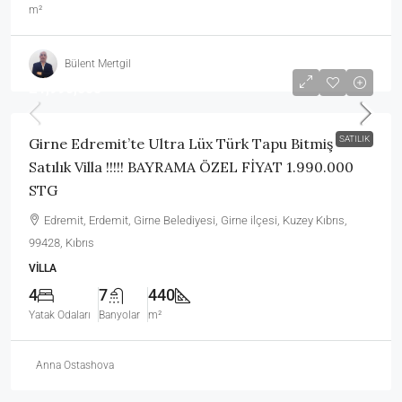
m²
Bülent Mertgil
£1,990,000
SATILIK
Girne Edremit’te Ultra Lüx Türk Tapu Bitmiş
Satılık Villa !!!!! BAYRAMA ÖZEL FİYAT 1.990.000
STG
Edremit, Erdemit, Girne Belediyesi, Girne ilçesi, Kuzey Kıbrıs,
99428, Kıbrıs
VILLA
4
7
440
Yatak Odaları
Banyolar
m²
Anna Ostashova