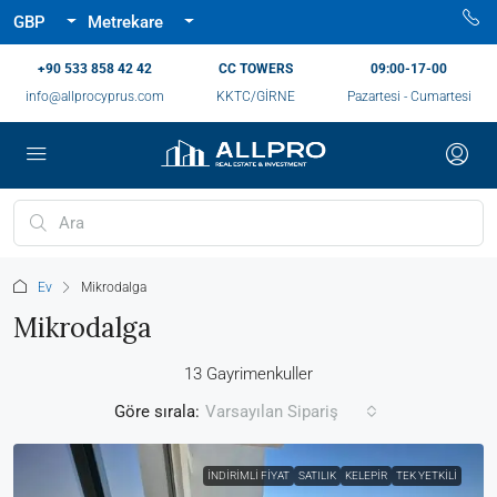
GBP
Metrekare
‪+90 533 858 42 42‬
CC TOWERS
09:00-17-00
info@allprocyprus.com
KKTC/GİRNE
Pazartesi - Cumartesi
Ev
Mikrodalga
Mikrodalga
13 Gayrimenkuller
Göre sırala:
Varsayılan Sipariş
İNDIRIMLI FIYAT
SATILIK
KELEPIR
TEK YETKILI