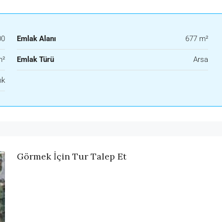
00
Emlak Alanı
677 m²
m²
Emlak Türü
Arsa
ık
Görmek İçin Tur Talep Et