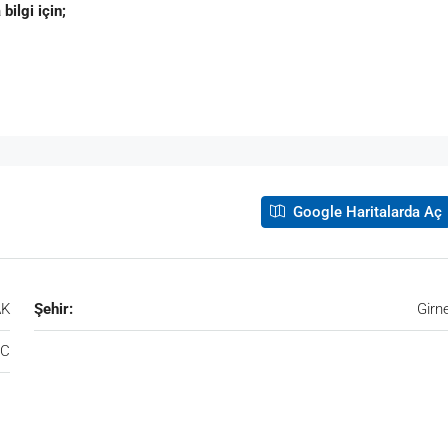
ilgi için;
Google Haritalarda Aç
AK
Şehir:
Girn
TC