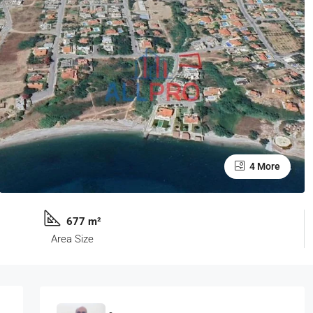
4 More
677 m²
Area Size