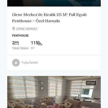
Girne Merkez’de Kiralık 115 M² Full Eşyalı
Penthouse – Özel Havuzlu
GİRNE MERKEZ
PENTHOUSE
2
115
Yatak Odaları
m²
Fulya Öztürk
SATILIK