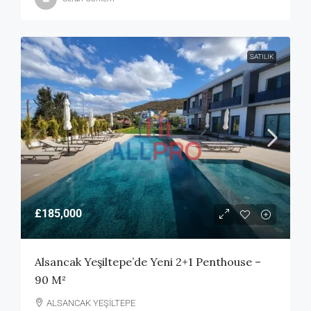
SATILIK
£185,000
Alsancak Yeşiltepe’de Yeni 2+1 Penthouse –
90 M²
ALSANCAK YEŞİLTEPE