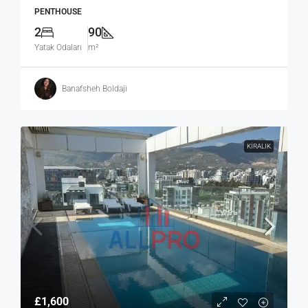
PENTHOUSE
2
90
Yatak Odaları
m²
Banafsheh Boldaji
KIRALIK
£1,600