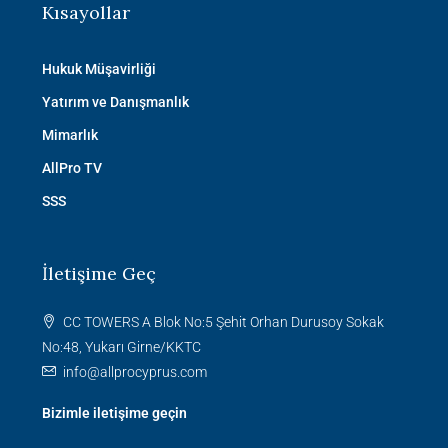
Kısayollar
Hukuk Müşavirliği
Yatırım ve Danışmanlık
Mimarlık
AllPro TV
SSS
İletişime Geç
CC TOWERS A Blok No:5 Şehit Orhan Durusoy Sokak
No:48, Yukarı Girne/KKTC
info@allprocyprus.com
Bizimle iletişime geçin