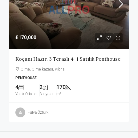
£170,000
Koçanı Hazır, 3 Teraslı 4+1 Satılık Penthouse
Girne, Girne kazası, Kıbrıs
PENTHOUSE
4
2
170
Yatak Odaları
Banyolar
m²
Fulya Öztürk