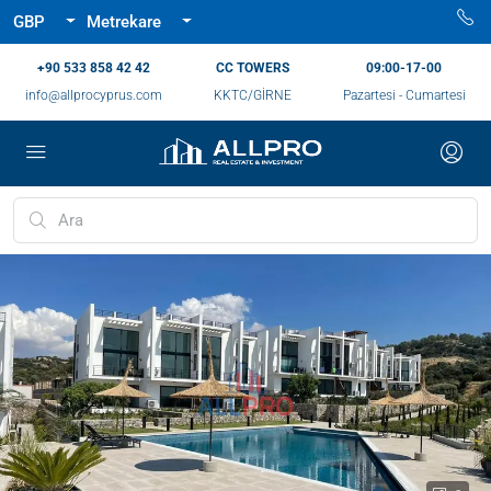
GBP
Metrekare
‪+90 533 858 42 42‬
CC TOWERS
09:00-17-00
info@allprocyprus.com
KKTC/GİRNE
Pazartesi - Cumartesi