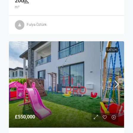
200
m²
Fulya Öztürk
SATILIK
£550,000