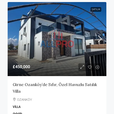
SATILIK
£450,000
Girne Ozanköy’de Sıfır, Özel Havuzlu Satılık
Villa
OZANKÖY
VILLA