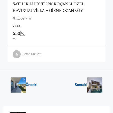
SATILIK LÜKS TÜRK KOÇANLI ÖZEL
HAVUZLU VİLLA – GİRNE OZANKÖY
OZANKÖY
VILLA
550
m²
Seran Görkem
Önceki
Sonraki