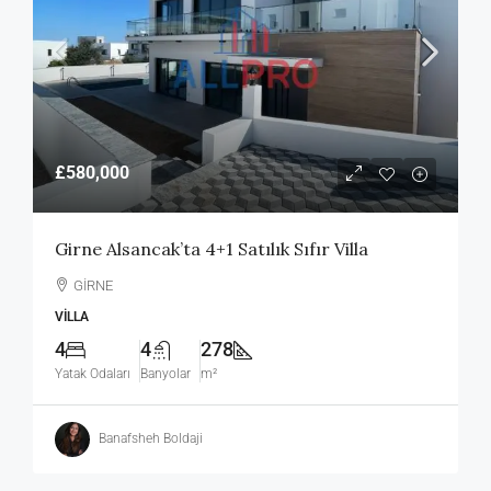
£580,000
Girne Alsancak’ta 4+1 Satılık Sıfır Villa
GİRNE
VILLA
4
4
278
Yatak Odaları
Banyolar
m²
Banafsheh Boldaji