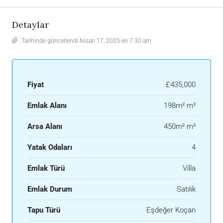
Detaylar
Tarihinde güncellendi Nisan 17, 2025 en 7:30 am
Fiyat
£435,000
Emlak Alanı
198m² m²
Arsa Alanı
450m² m²
Yatak Odaları
4
Emlak Türü
Villa
Emlak Durum
Satılık
Tapu Türü
Eşdeğer Koçan