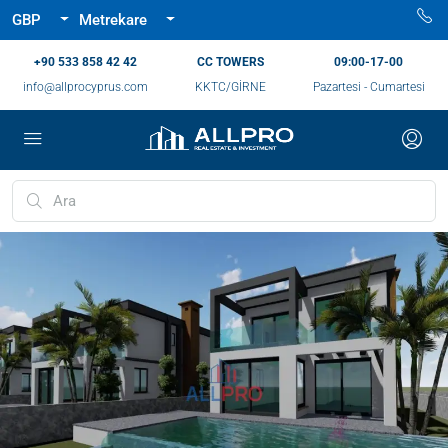
GBP
Metrekare
‪+90 533 858 42 42‬
CC TOWERS
09:00-17-00
info@allprocyprus.com
KKTC/GİRNE
Pazartesi - Cumartesi