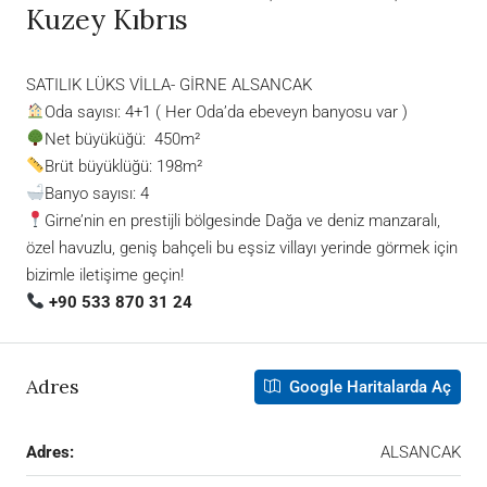
Kuzey Kıbrıs
SATILIK LÜKS VİLLA- GİRNE ALSANCAK
Oda sayısı: 4+1 ( Her Oda’da ebeveyn banyosu var )
Net büyüküğü: 450m²
Brüt büyüklüğü: 198m²
Banyo sayısı: 4
Girne’nin en prestijli bölgesinde Dağa ve deniz manzaralı,
özel havuzlu, geniş bahçeli bu eşsiz villayı yerinde görmek için
bizimle iletişime geçin!
+90 533 870 31 24
Adres
Google Haritalarda Aç
Adres:
ALSANCAK