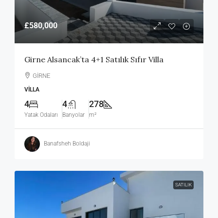
£580,000
Girne Alsancak’ta 4+1 Satılık Sıfır Villa
GİRNE
VILLA
4
4
278
Yatak Odaları
Banyolar
m²
Banafsheh Boldaji
SATILIK