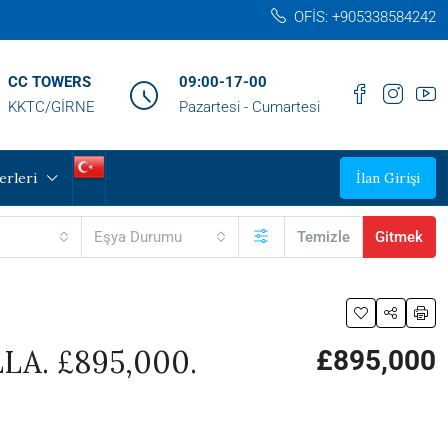
OFİS: +905338584242‬
CC TOWERS
09:00-17-00
KKTC/GİRNE
Pazartesi - Cumartesi
erleri
İlan Girişi
Eşya Durumu
Temizle
Gitmek
A. £895,000.
£895,000