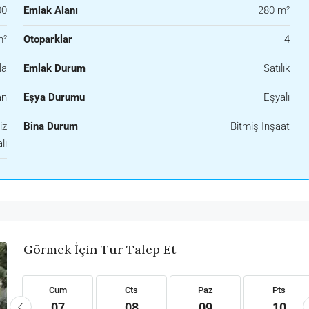
00
Emlak Alanı
280 m²
m²
Otoparklar
4
la
Emlak Durum
Satılık
an
Eşya Durumu
Eşyalı
iz
Bina Durum
Bitmiş İnşaat
lı
Görmek İçin Tur Talep Et
Cum
Cts
Paz
Pts
07
08
09
10