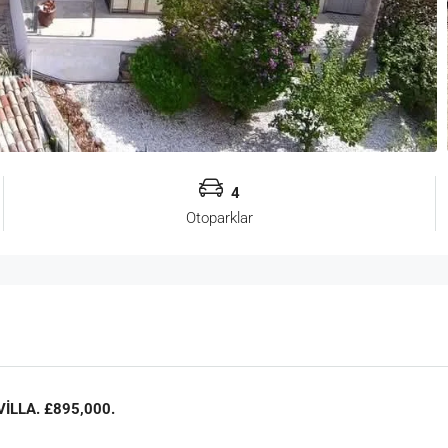
4
Otoparklar
LLA. £895,000.