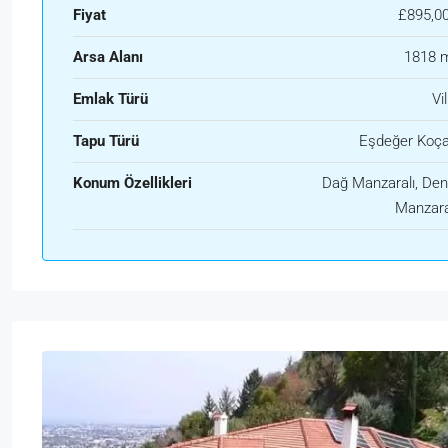
Fiyat
£895,0
Arsa Alanı
1818 
Emlak Türü
Vil
Tapu Türü
Eşdeğer Koç
Konum Özellikleri
Dağ Manzaralı, Den
Manzara
Sal
Çar
Per
Cum
18
19
20
21