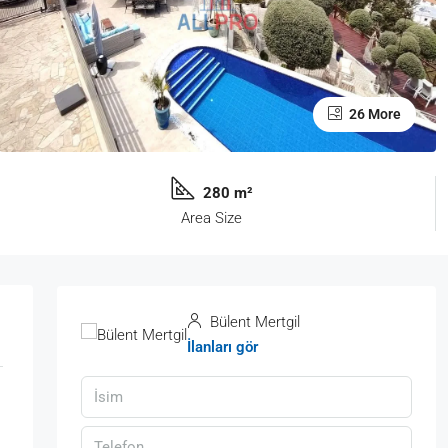
26 More
280 m²
Area Size
Bülent Mertgil
İlanları gör