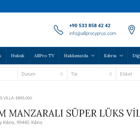
‪+90 533 858 42 42‬
info@allprocyprus.com
k
Hukuk
AllPro TV
Hakkımızda
Kıbrıs
Diğ
Durum
Tür
Etiket
VİLLA. £895,000.
 MANZARALI SÜPER LÜKS VİLL
 Kıbrıs, 99440, Kıbrıs