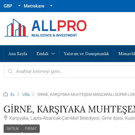
GBP
Metrekare
Ana Sayfa
Emlak
Yatırım ve Danışmanlık
Mimarlı
Ev
Villa
GİRNE, KARŞIYAKA MUHTEŞEM MANZARALI SÜPER LÜKS 
GİRNE, KARŞIYAKA MUHTEŞEM
Karşıyaka, Lapta-Alsancak-Çamlıbel Belediyesi, Girne ilçesi, Kuzey
SATILIK
FIRSAT