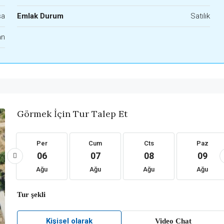
sa
Emlak Durum
Satılık
an
Görmek İçin Tur Talep Et
Per
Cum
Cts
Paz
06
07
08
09
Ağu
Ağu
Ağu
Ağu
Tur şekli
Kişisel olarak
Video Chat