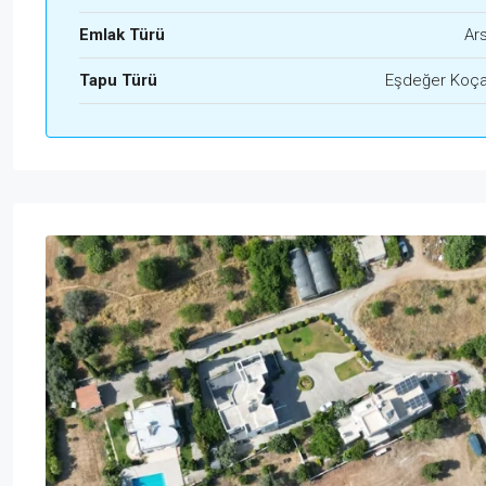
Emlak Türü
Ar
Tapu Türü
Eşdeğer Koç
Pts
Sal
Çar
Per
17
18
19
20
Ağu
Ağu
Ağu
Ağu