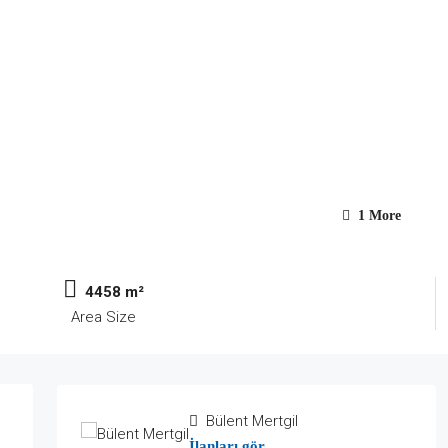
1 More
4458 m²
Area Size
Bülent Mertgil
İlanları gör