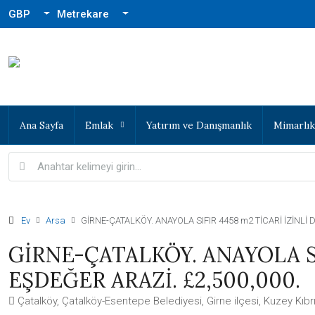
GBP
Metrekare
Ana Sayfa
Emlak
Yatırım ve Danışmanlık
Mimarlık
Ev
Arsa
GİRNE-ÇATALKÖY. ANAYOLA SIFIR 4458 m2 TİCARİ İZİNLİ 
GİRNE-ÇATALKÖY. ANAYOLA SI
EŞDEĞER ARAZİ. £2,500,000.
Çatalköy, Çatalköy-Esentepe Belediyesi, Girne ilçesi, Kuzey Kıbrı