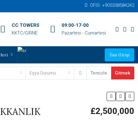
OFİS: +905338584242‬
CC TOWERS
09:00-17-00
KKTC/GİRNE
Pazartesi - Cumartesi
leri
İlan Girişi
Eşya Durumu
Temizle
Gitmek
ÜKKANLIK
£2,500,000