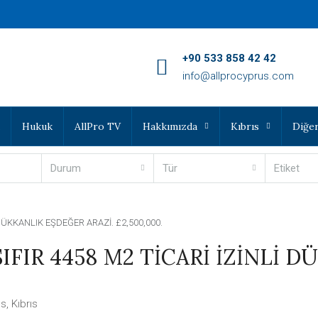
‪+90 533 858 42 42‬
info@allprocyprus.com
Hukuk
AllPro TV
Hakkımızda
Kıbrıs
Diğer
Durum
Tür
Etiket
DÜKKANLIK EŞDEĞER ARAZİ. £2,500,000.
FIR 4458 M2 TİCARİ İZİNLİ D
s, Kıbrıs