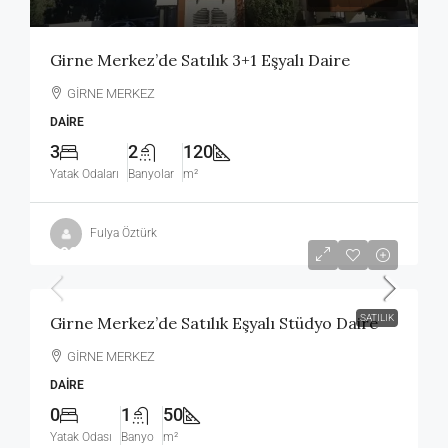
Girne Merkez’de Satılık 3+1 Eşyalı Daire
GİRNE MERKEZ
DAIRE
3
2
120
Yatak Odaları
Banyolar
m²
Fulya Öztürk
£90,000
SATILIK
Girne Merkez’de Satılık Eşyalı Stüdyo Daire
GİRNE MERKEZ
DAIRE
0
1
50
Yatak Odası
Banyo
m²