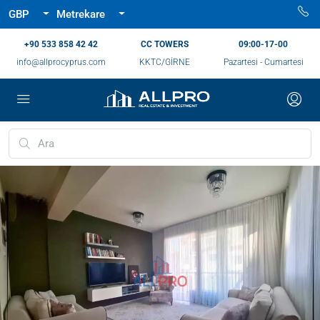
GBP
Metrekare
‪+90 533 858 42 42‬
CC TOWERS
09:00-17-00
info@allprocyprus.com
KKTC/GİRNE
Pazartesi - Cumartesi