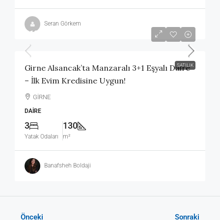
Seran Görkem
£128,000
SATILIK
Girne Alsancak’ta Manzaralı 3+1 Eşyalı Daire
– İlk Evim Kredisine Uygun!
GİRNE
DAIRE
3
130
Yatak Odaları
m²
Banafsheh Boldaji
Önceki
Sonraki