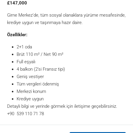
£147,000
Girne Merkez’de, tüm sosyal olanaklara yürüme mesafesinde,
krediye uygun ve taşınmaya hazır daire.
Özellikler:
2+1 oda
Brüt 110 m² / Net 90 m²
Full eşyalı
4 balkon (2’si Fransız tipi)
Geniş vestiyer
Tüm vergileri ödenmiş
Merkezi konum
Krediye uygun
Detaylı bilgi ve yerinde görmek için iletişime geçebilirsiniz.
+90 539 110 71 78