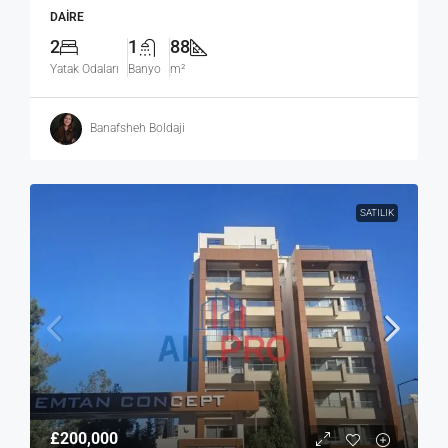
DAIRE
2
1
88
Yatak Odaları
Banyo
m²
Banafsheh Boldaji
SATILIK
£200,000