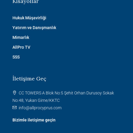
Kısayollar
Hukuk Müşavirliği
Yatırım ve Danışmanlık
Mimarlık
AllPro TV
SSS
İletişime Geç
CC TOWERS A Blok No:5 Şehit Orhan Durusoy Sokak
No:48, Yukarı Girne/KKTC
info@allprocyprus.com
Bizimle iletişime geçin