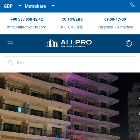
GBP
Metrekare
‪+90 533 858 42 42‬
CC TOWERS
09:00-17-00
info@allprocyprus.com
KKTC/GİRNE
Pazartesi - Cumartesi