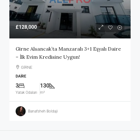
£128,000
Girne Alsancak’ta Manzaralı 3+1 Eşyalı Daire
– İlk Evim Kredisine Uygun!
GİRNE
DAIRE
3
130
Yatak Odaları
m²
Banafsheh Boldaji