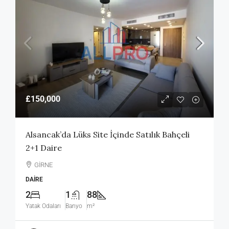
£150,000
Alsancak’da Lüks Site İçinde Satılık Bahçeli
2+1 Daire
GİRNE
DAIRE
2
1
88
Yatak Odaları
Banyo
m²