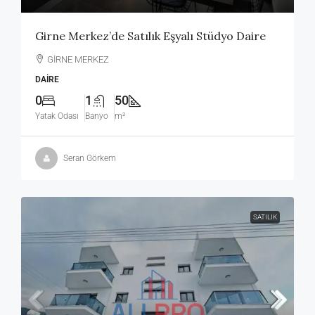
Girne Merkez’de Satılık Eşyalı Stüdyo Daire
GİRNE MERKEZ
DAIRE
0
1
50
Yatak Odası
Banyo
m²
Seran Görkem
SATILIK