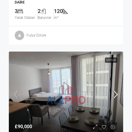
DAIRE
3
2
120
Yatak Odaları
Banyolar
m²
Fulya Öztürk
SATILIK
£90,000