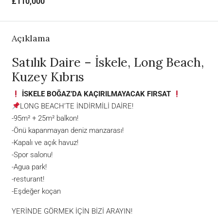
£110,000
Açıklama
Satılık Daire – İskele, Long Beach,
Kuzey Kıbrıs
İSKELE BOĞAZ’DA KAÇIRILMAYACAK FIRSAT
LONG BEACH’TE İNDİRMİLİ DAİRE!
-95m² + 25m² balkon!
-Önü kapanmayan deniz manzarası!
-Kapalı ve açık havuz!
-Spor salonu!
-Agua park!
-resturant!
-Eşdeğer koçan
YERİNDE GÖRMEK İÇİN BİZİ ARAYIN!