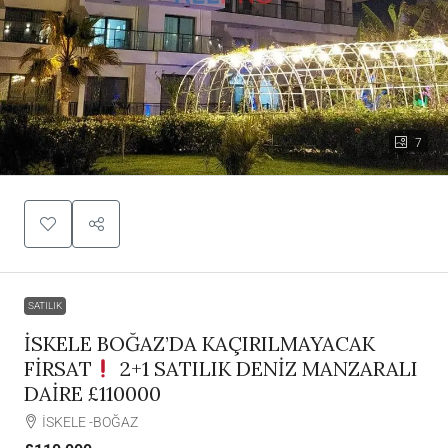
7
SATILIK
İSKELE BOĞAZ’DA KAÇIRILMAYACAK
FİRSAT
2+1 SATILIK DENİZ MANZARALI
DAİRE £110000
İSKELE -BOĞAZ