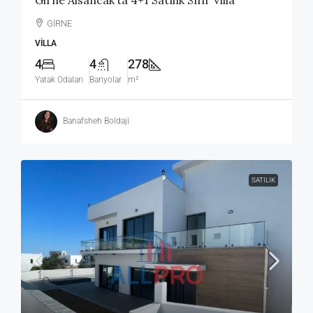
GİRNE
VILLA
4
4
278
Yatak Odaları
Banyolar
m²
Banafsheh Boldaji
SATILIK