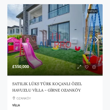
SATILIK
£550,000
SATILIK LÜKS TÜRK KOÇANLI ÖZEL
HAVUZLU VİLLA – GİRNE OZANKÖY
OZANKÖY
VILLA