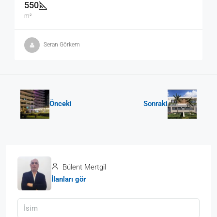
550
m²
Seran Görkem
Önceki
Sonraki
Bülent Mertgil
İlanları gör