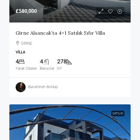
£580,000
Girne Alsancak’ta 4+1 Satılık Sıfır Villa
GİRNE
VILLA
4
4
278
Yatak Odaları
Banyolar
m²
Banafsheh Boldaji
SATILIK