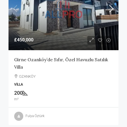
£450,000
Girne Ozanköy’de Sıfır, Özel Havuzlu Satılık
Villa
OZANKÖY
VILLA
200
m²
Fulya Öztürk