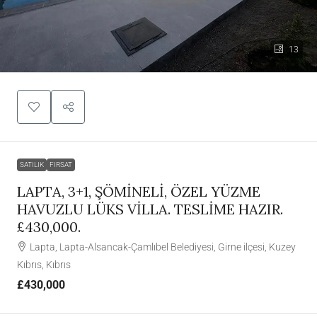
13
SATILIK
FIRSAT
LAPTA, 3+1, ŞÖMİNELİ, ÖZEL YÜZME
HAVUZLU LÜKS VİLLA. TESLİME HAZIR.
£430,000.
Lapta, Lapta-Alsancak-Çamlıbel Belediyesi, Girne ilçesi, Kuzey
Kıbrıs, Kıbrıs
£430,000