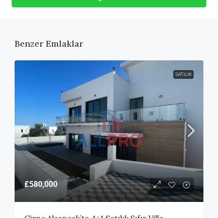
Benzer Emlaklar
SATILIK
£580,000
Girne Alsancak’ta 4+1 Satılık Sıfır Villa