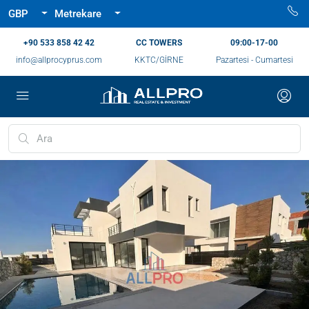
GBP
Metrekare
‪+90 533 858 42 42‬
CC TOWERS
09:00-17-00
info@allprocyprus.com
KKTC/GİRNE
Pazartesi - Cumartesi