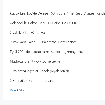
Küçük Erenköy’de Denize 150m Lüks “The Resort” Sitesi İçind
Çok özellikli Bahçe Katı 2+1 Daire. £230,000.
2 yatak odası +2 banyo
90m2 kapalı alan + 23m2 teras + özel bahçe
Eylül 2024’de inşaatı tamamlandı, taşınmaya hazır
Mutfakta granit worktop ve tekne
Tüm beyaz eşyalar Bosch (siyah renkli)
3.3 m yüksek ve ferah tavanlar
Read More