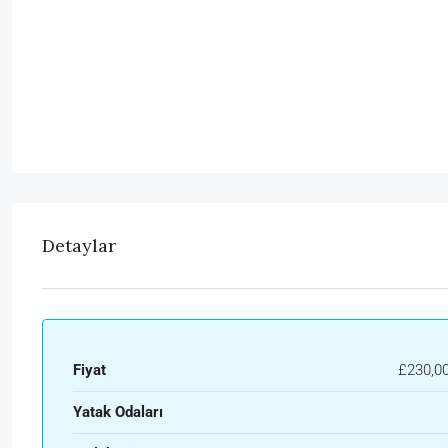
Detaylar
Fiyat
£230,0
Yatak Odaları