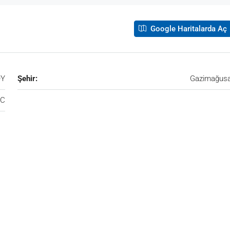
Google Haritalarda Aç
ÖY
Şehir:
Gazimağus
TC