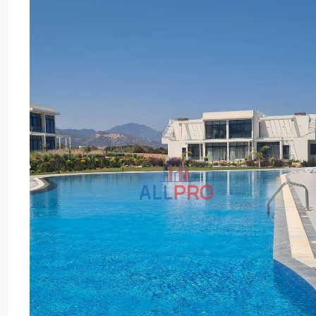
Sal
Çar
Per
Cum
18
19
20
21
Ağu
Ağu
Ağu
Ağu