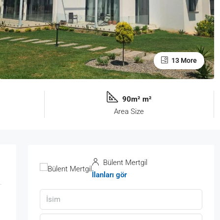
13 More
90m² m²
Area Size
Bülent Mertgil
İlanları gör