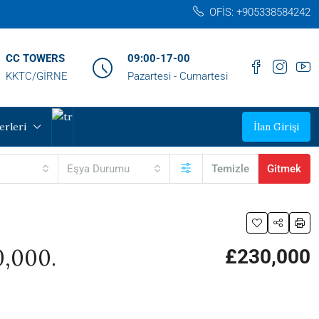
OFİS: +905338584242‬
CC TOWERS
09:00-17-00
KKTC/GİRNE
Pazartesi - Cumartesi
erleri
İlan Girişi
Eşya Durumu
Temizle
Gitmek
0,000.
£230,000