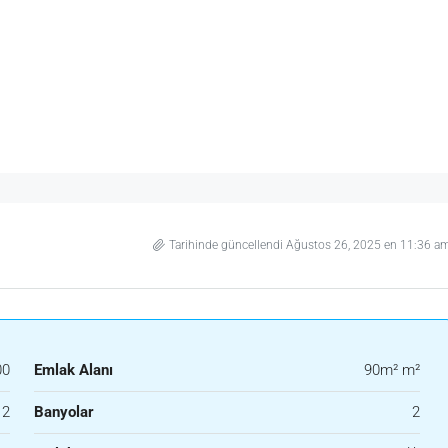
Tarihinde güncellendi Ağustos 26, 2025 en 11:36 a
00
Emlak Alanı
90m² m²
2
Banyolar
2