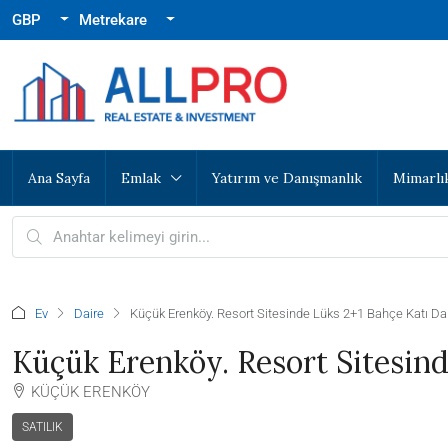
GBP
Metrekare
Ana Sayfa
Emlak
Yatırım ve Danışmanlık
Mimarlı
Ev
Daire
Küçük Erenköy. Resort Sitesinde Lüks 2+1 Bahçe Katı Da
Küçük Erenköy. Resort Sitesind
KÜÇÜK ERENKÖY
SATILIK