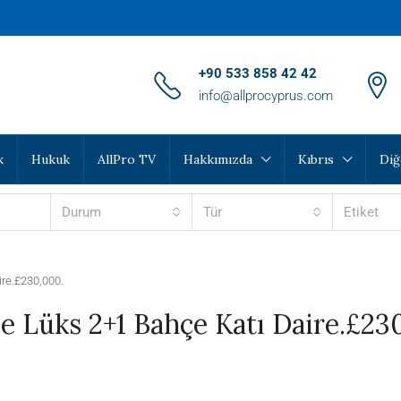
‪+90 533 858 42 42‬
info@allprocyprus.com
k
Hukuk
AllPro TV
Hakkımızda
Kıbrıs
Diğ
Durum
Tür
Etiket
ire.£230,000.
e Lüks 2+1 Bahçe Katı Daire.£23