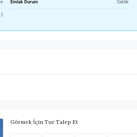
re
Emlak Durum
Satılık
2
Görmek İçin Tur Talep Et