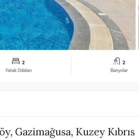
2
2
Yatak Odaları
Banyolar
köy, Gazimağusa, Kuzey Kıbrıs