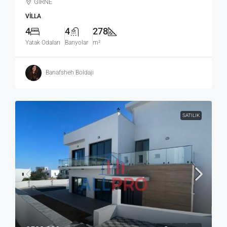
GİRNE
VILLA
4
4
278
Yatak Odaları
Banyolar
m²
Banafsheh Boldaji
SATILIK