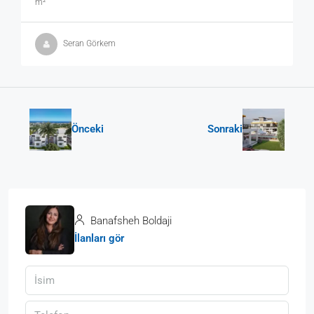
m²
Seran Görkem
Önceki
Sonraki
Banafsheh Boldaji
İlanları gör