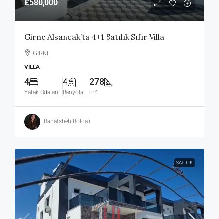
£580,000
Girne Alsancak’ta 4+1 Satılık Sıfır Villa
GİRNE
VILLA
4
4
278
Yatak Odaları
Banyolar
m²
Banafsheh Boldaji
SATILIK