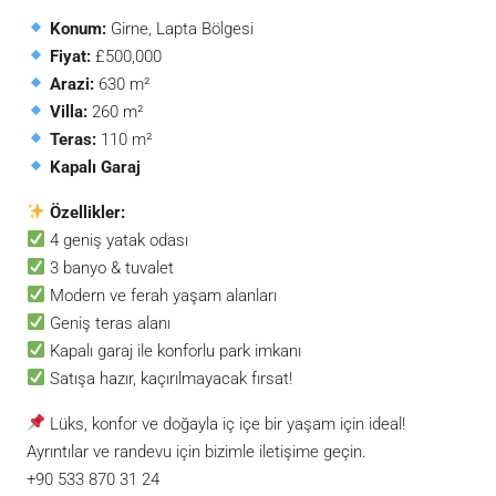
Konum:
Girne, Lapta Bölgesi
Fiyat:
£500,000
Arazi:
630 m²
Villa:
260 m²
Teras:
110 m²
Kapalı Garaj
Özellikler:
4 geniş yatak odası
3 banyo & tuvalet
Modern ve ferah yaşam alanları
Geniş teras alanı
Kapalı garaj ile konforlu park imkanı
Satışa hazır, kaçırılmayacak fırsat!
Lüks, konfor ve doğayla iç içe bir yaşam için ideal!
Ayrıntılar ve randevu için bizimle iletişime geçin.
+90 533 870 31 24