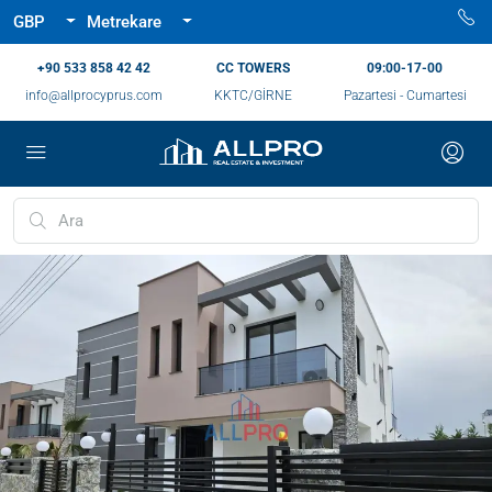
GBP
Metrekare
‪+90 533 858 42 42‬
CC TOWERS
09:00-17-00
info@allprocyprus.com
KKTC/GİRNE
Pazartesi - Cumartesi