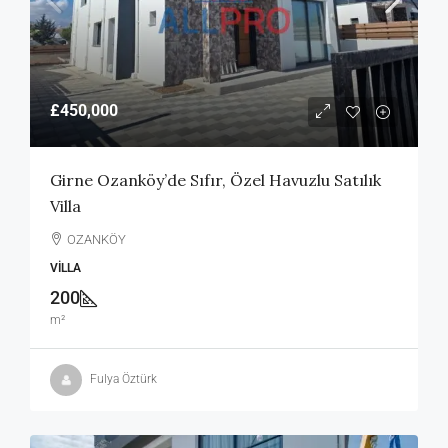
£450,000
Girne Ozanköy’de Sıfır, Özel Havuzlu Satılık
Villa
OZANKÖY
VILLA
200
m²
Fulya Öztürk