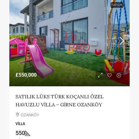
SATILIK
£550,000
SATILIK LÜKS TÜRK KOÇANLI ÖZEL
HAVUZLU VİLLA – GİRNE OZANKÖY
OZANKÖY
VILLA
550