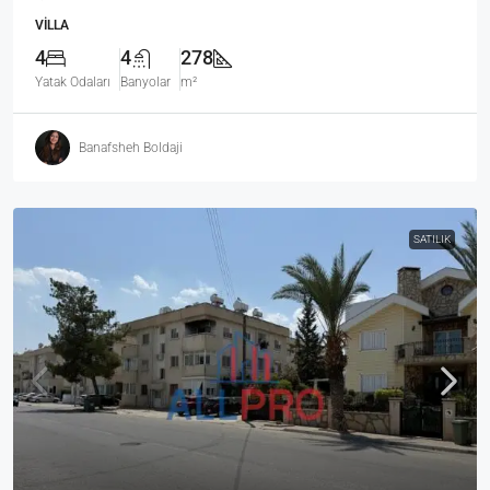
VILLA
4
4
278
Yatak Odaları
Banyolar
m²
Banafsheh Boldaji
SATILIK