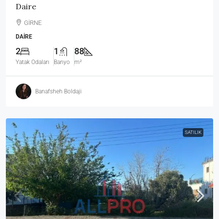
Daire
GİRNE
DAIRE
2
1
88
Yatak Odaları
Banyo
m²
Banafsheh Boldaji
SATILIK