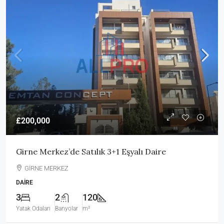
£200,000
Girne Merkez’de Satılık 3+1 Eşyalı Daire
GİRNE MERKEZ
DAIRE
3
2
120
Yatak Odaları
Banyolar
m²