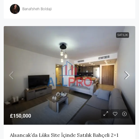
Banafsheh Boldaji
SATILIK
£150,000
Alsancak’da Lüks Site İçinde Satılık Bahçeli 2+1