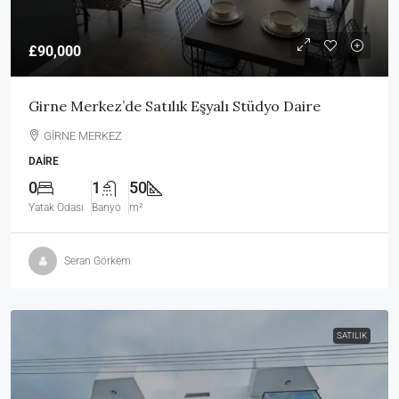
£90,000
Girne Merkez’de Satılık Eşyalı Stüdyo Daire
GİRNE MERKEZ
DAIRE
0
1
50
Yatak Odası
Banyo
m²
Seran Görkem
SATILIK