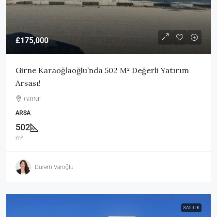
£175,000
Girne Karaoğlaoğlu’nda 502 M² Değerli Yatırım
Arsası!
GİRNE
ARSA
502
m²
Dürem Varoğlu
SATILIK