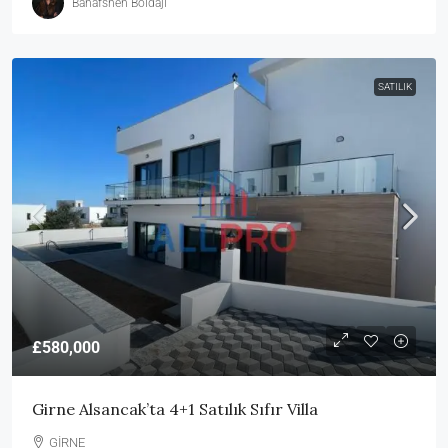
Banafsheh Boldaji
SATILIK
£580,000
Girne Alsancak’ta 4+1 Satılık Sıfır Villa
GİRNE