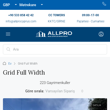
GBP
Metrekare
‪+90 533 858 42 42‬
CC TOWERS
09:00-17-00
info@allprocyprus.com
KKTC/GİRNE
Pazartesi - Cumartesi
Ev
Grid Full Width
Grid Full Width
223 Gayrimenkuller
Göre sırala:
Varsayılan Sipariş
SATILIK