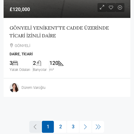
£120,000
GÖNYELİ YENİKENT’TE CADDE ÜZERİNDE
TİCARİ İZİNLİ DAİRE
GÖNYELİ
DAIRE, TICARI
3
2
120
Yatak Odaları
Banyolar
m²
Dürem Varoğlu
1
2
3