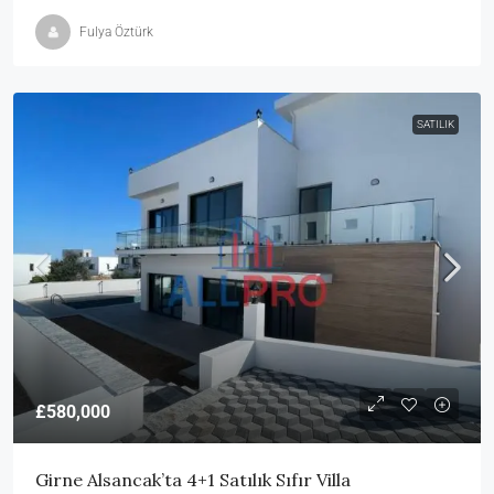
Fulya Öztürk
SATILIK
£580,000
Girne Alsancak’ta 4+1 Satılık Sıfır Villa