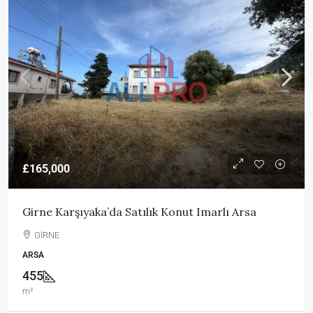
£165,000
Girne Karşıyaka’da Satılık Konut Imarlı Arsa
GİRNE
ARSA
455
m²