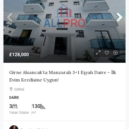
£128,000
Girne Alsancak’ta Manzaralı 3+1 Eşyalı Daire – İlk
Evim Kredisine Uygun!
GİRNE
DAIRE
3
130
Yatak Odaları
m²