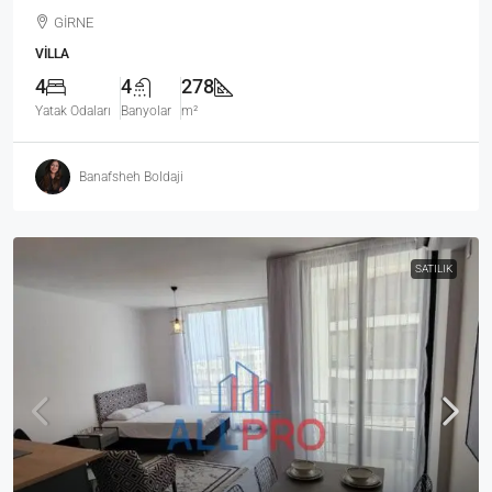
GİRNE
VILLA
4
4
278
Yatak Odaları
Banyolar
m²
Banafsheh Boldaji
SATILIK