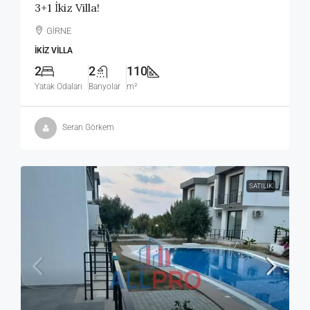
3+1 İkiz Villa!
GİRNE
İKIZ VILLA
2
2
110
Yatak Odaları
Banyolar
m²
Seran Görkem
SATILIK