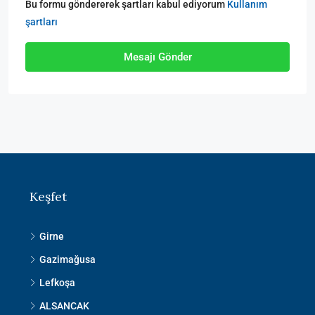
Bu formu göndererek şartları kabul ediyorum
Kullanım
şartları
Mesajı Gönder
Keşfet
Girne
Gazimağusa
Lefkoşa
ALSANCAK