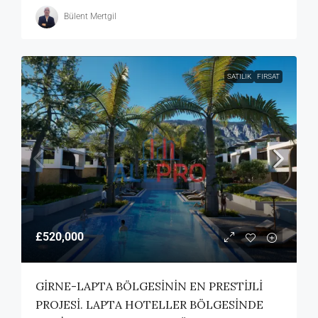
Bülent Mertgil
SATILIK
FIRSAT
£520,000
GİRNE-LAPTA BÖLGESİNİN EN PRESTİJLİ
PROJESİ. LAPTA HOTELLER BÖLGESİNDE