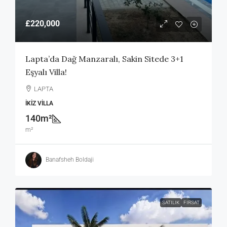
£220,000
Lapta’da Dağ Manzaralı, Sakin Sitede 3+1
Eşyalı Villa!
LAPTA
İKIZ VILLA
140m²
m²
Banafsheh Boldaji
SATILIK
FIRSAT