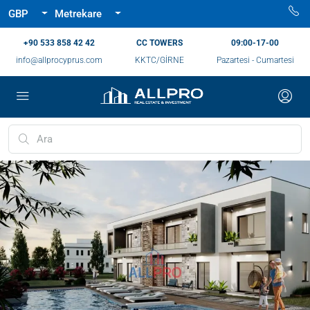
GBP
Metrekare
‪+90 533 858 42 42‬
CC TOWERS
09:00-17-00
info@allprocyprus.com
KKTC/GİRNE
Pazartesi - Cumartesi