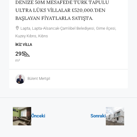
DENİZE 50M MESAFEDE TÜRK TAPULU
ULTRA LÜKS VİLLALAR £520,000.’DEN
BAŞLAYAN FİYATLARLA SATIŞTA.
Lapta, Lapta-Alsancak-Çamlıbel Belediyesi, Girne ilçesi,
Kuzey Kıbrıs, Kıbrıs
İKIZ VILLA
295
m²
Bülent Mertgil
Önceki
Sonraki