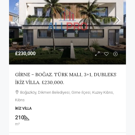
£230,000
GİRNE – BOĞAZ. TÜRK MALI, 3+1, DUBLEKS
İKİZ VİLLA. £230,000.
Boğazköy, Dikmen Belediyesi, Girne ilçesi, Kuzey Kıbrıs,
Kıbrıs
İKIZ VILLA
210
m²