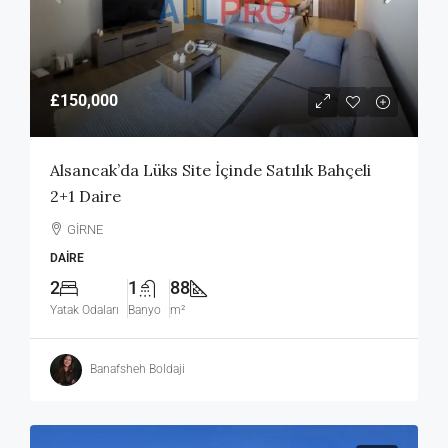
£150,000
Alsancak’da Lüks Site İçinde Satılık Bahçeli
2+1 Daire
GİRNE
DAIRE
2
1
88
Yatak Odaları
Banyo
m²
Banafsheh Boldaji