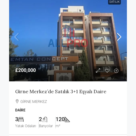
SATILIK
£200,000
Girne Merkez’de Satılık 3+1 Eşyalı Daire
GİRNE MERKEZ
DAIRE
3
2
120
Yatak Odaları
Banyolar
m²