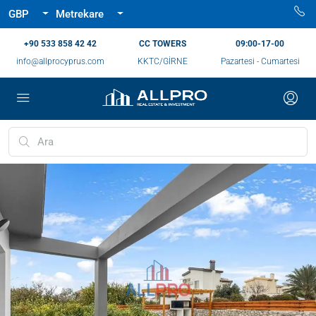
GBP
Metrekare
‪+90 533 858 42 42‬
CC TOWERS
09:00-17-00
info@allprocyprus.com
KKTC/GİRNE
Pazartesi - Cumartesi