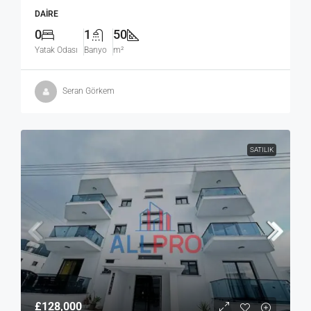
DAIRE
0
1
50
Yatak Odası
Banyo
m²
Seran Görkem
SATILIK
£128,000