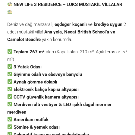
NEW LIFE 3 RESIDENCE – LÜKS MÜSTAKİL VİLLALAR
Deniz ve dağ manzaralı,
eşdeğer koçanlı
ve
krediye uygun
2
adet müstakil villa!
Ana yola, Necat British School’a ve
Camelot Beach’e
yakın konumda.
Toplam 267 m²
alan (Kapalı alan: 210 m², Açık teraslar: 57
m²)
3 Yatak Odası
Giyinme odalı ve ebeveyn banyolu
Aynalı gömme dolaplı
Elektronik bahçe kapısı altyapısı
CCTV güvenlik kamera altyapısı
Merdiven altı vestiyer & LED ışıklı doğal mermer
merdiven
Amerikan mutfak
Şömine & yemek odası
Dekoratif tavan ve spot aydınlatmalar