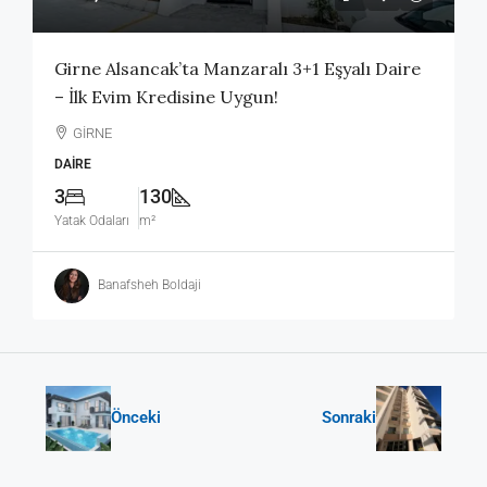
Girne Alsancak’ta Manzaralı 3+1 Eşyalı Daire
– İlk Evim Kredisine Uygun!
GİRNE
DAIRE
3
130
Yatak Odaları
m²
Banafsheh Boldaji
Önceki
Sonraki