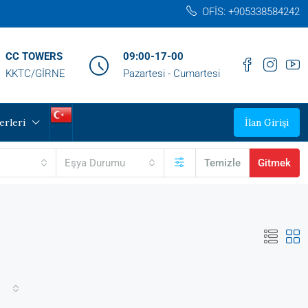
OFİS: +905338584242‬
CC TOWERS
09:00-17-00
KKTC/GİRNE
Pazartesi - Cumartesi
erleri
İlan Girişi
Eşya Durumu
Temizle
Gitmek