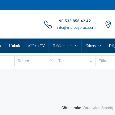
‪+90 533 858 42 42‬
info@allprocyprus.com
k
Hukuk
AllPro TV
Hakkımızda
Kıbrıs
Diğ
Durum
Tür
Etiket
Göre sırala:
Varsayılan Sipariş