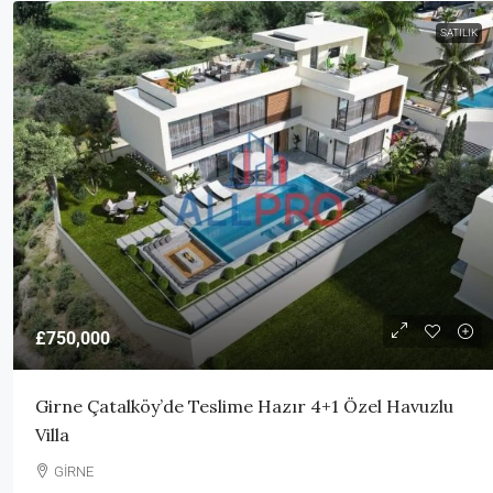
SATILIK
£750,000
Girne Çatalköy’de Teslime Hazır 4+1 Özel Havuzlu
Villa
GİRNE