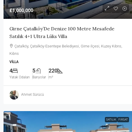
£1,000,000
Girne Çatalköy’De Denize 100 Metre Mesafede
Satılık 4+1 Ultra Lüks Villa
Çatalköy, Çatalköy-Esentepe Belediyesi, Girne ilçesi, Kuzey Kıbrıs,
Kıbrıs
VILLA
4
5
220
Yatak Odaları
Banyolar
m²
Ahmet Sürücü
SATILIK
FIRSAT