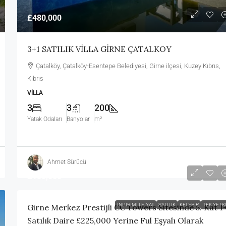
£480,000
3+1 SATILIK VİLLA GİRNE ÇATALKOY
Çatalköy, Çatalköy-Esentepe Belediyesi, Girne ilçesi, Kuzey Kıbrıs,
Kıbrıs
VILLA
3
3
200
Yatak Odaları
Banyolar
m²
Ahmet Sürücü
£155,000
İNDIRIMLI FIYAT
SATILIK
KELEPIR
TEK YETKI
Girne Merkez Prestijli CC Towers Sitesinde 5. Kat 1
Satılık Daire £225,000 Yerine Ful Eşyalı Olarak