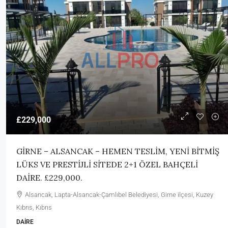
£229,000
GİRNE – ALSANCAK – HEMEN TESLİM, YENİ BİTMİŞ
LÜKS VE PRESTİJLİ SİTEDE 2+1 ÖZEL BAHÇELİ
DAİRE. £229,000.
Alsancak, Lapta-Alsancak-Çamlıbel Belediyesi, Girne ilçesi, Kuzey
Kıbrıs, Kıbrıs
DAIRE