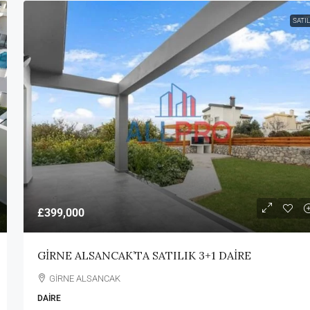
SATIL
£399,000
GİRNE ALSANCAK’TA SATILIK 3+1 DAİRE
GİRNE ALSANCAK
DAIRE