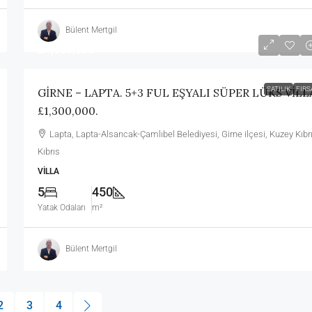
Bülent Mertgil
£1,300,000
SATILIK
FIRS
GİRNE – LAPTA. 5+3 FUL EŞYALI SÜPER LÜKS VİLL
£1,300,000.
Lapta, Lapta-Alsancak-Çamlıbel Belediyesi, Girne ilçesi, Kuzey Kıbr
Kıbrıs
VILLA
5
450
Yatak Odaları
m²
Bülent Mertgil
2
3
4