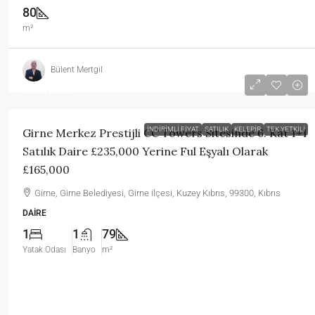
80
m²
Bülent Mertgil
£165,000
İNDIRIMLI FIYAT
SATILIK
KELEPIR
TEK YETKILI
Girne Merkez Prestijli CC Towers Sitesinde 6. Kat 1+1
Satılık Daire £235,000 Yerine Ful Eşyalı Olarak
£165,000
Girne, Girne Belediyesi, Girne ilçesi, Kuzey Kıbrıs, 99300, Kıbrıs
DAIRE
1
1
79
Yatak Odası
Banyo
m²