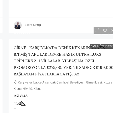
Bülent Mertgil
£199,000
SATILIK
TEK YETKI
GİRNE- KARŞIYAKA’DA DENİZ KENARINDA YENİ
BİTMİŞ TAPULAR DEVRE HAZIR ULTRA LÜKS
TRİPLEKS 2+1 VİLLALAR. YILBAŞINA ÖZEL
PROMOSYONLA £275,00. YERİNE SADECE £199,00
BAŞLAYAN FİYATLARLA SATIŞTA!!
Karşıyaka, Lapta-Alsancak-Çamlıbel Belediyesi, Girne ilçesi, Kuzey
Kıbrıs, 99440, Kıbrıs
İKIZ VILLA
150
m²