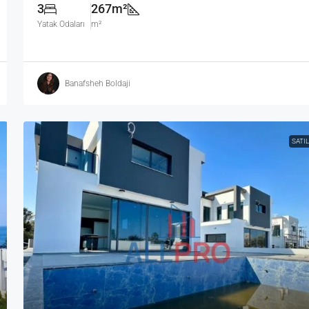
3
267m²
Yatak Odaları
m²
Banafsheh Boldaji
SATIL