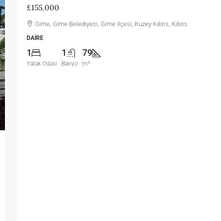
£155,000
Girne, Girne Belediyesi, Girne ilçesi, Kuzey Kıbrıs, Kıbrıs
DAIRE
1
1
79
Yatak Odası
Banyo
m²