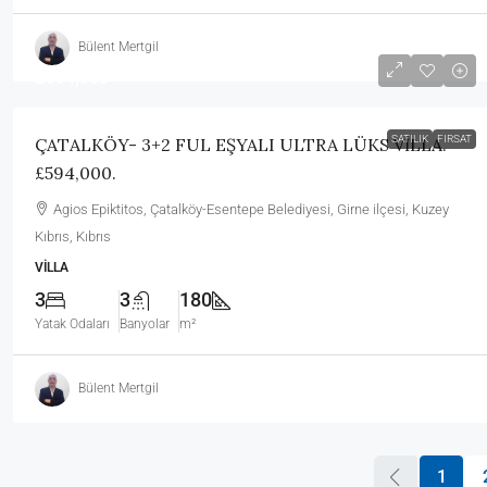
Bülent Mertgil
£594,000
SATILIK
FIRSAT
ÇATALKÖY- 3+2 FUL EŞYALI ULTRA LÜKS VİLLA.
£594,000.
Agios Epiktitos, Çatalköy-Esentepe Belediyesi, Girne ilçesi, Kuzey
Kıbrıs, Kıbrıs
VILLA
3
3
180
Yatak Odaları
Banyolar
m²
Bülent Mertgil
1