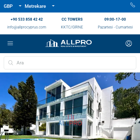
GBP
Metrekare
‪+90 533 858 42 42‬
CC TOWERS
09:00-17-00
info@allprocyprus.com
KKTC/GİRNE
Pazartesi - Cumartesi