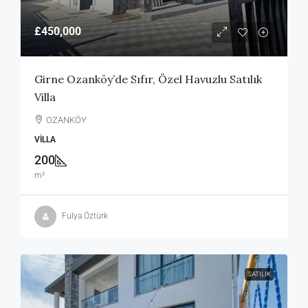
£450,000
Girne Ozanköy’de Sıfır, Özel Havuzlu Satılık
Villa
OZANKÖY
VILLA
200
m²
Fulya Öztürk
SATILIK