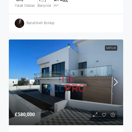
Yatak Odaları
Banyolar
m²
Banafsheh Boldaji
SATILIK
£580,000