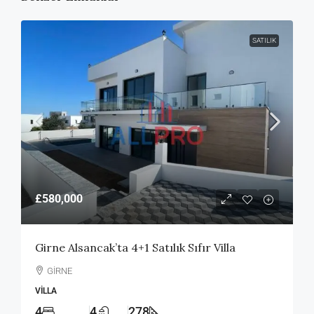
SATILIK
£580,000
Girne Alsancak’ta 4+1 Satılık Sıfır Villa
GİRNE
VILLA
4
4
278