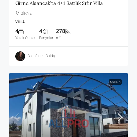
Girne Alsancak’ta 4+1 Satılık Sıfır Villa
GİRNE
VILLA
4
4
278
Yatak Odaları
Banyolar
m²
Banafsheh Boldaji
SATILIK