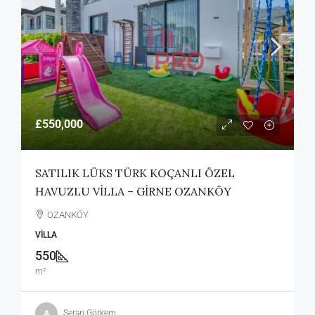
£550,000
SATILIK LÜKS TÜRK KOÇANLI ÖZEL
HAVUZLU VİLLA – GİRNE OZANKÖY
OZANKÖY
VILLA
550
m²
Seran Görkem