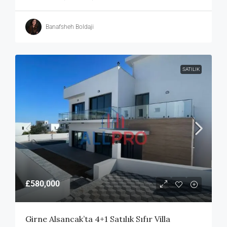
Banafsheh Boldaji
SATILIK
£580,000
Girne Alsancak’ta 4+1 Satılık Sıfır Villa