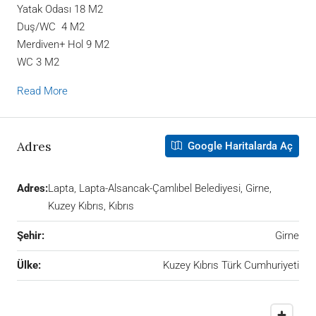
Yatak Odası 18 M2
Duş/WC 4 M2
Merdiven+ Hol 9 M2
WC 3 M2
Read More
Adres
Google Haritalarda Aç
Adres:
Lapta, Lapta-Alsancak-Çamlıbel Belediyesi, Girne,
Kuzey Kıbrıs, Kıbrıs
Şehir:
Girne
Ülke:
Kuzey Kıbrıs Türk Cumhuriyeti