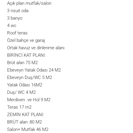
Açık plan mutfak/salon
3 nsuıt oda
3 banyo
4 wc
Roof teras
Özel bahçe ve garaj
Ortak havuz ve dinlenme alanı
BİRİNCİ KAT PLANI:
Brüt alan 75 M2
Ebeveyn Yatak Odası 24 M2
Ebeveyn Duş/WC 5 M2
Yatak Odası 16M2
Duş/ WC 4 M2
Merdiven ve Hol 9 M2
Teras 17 m2
ZEMİN KAT PLANI:
BRÜT alan :80 M2
Salon+ Mutfak 46 M2