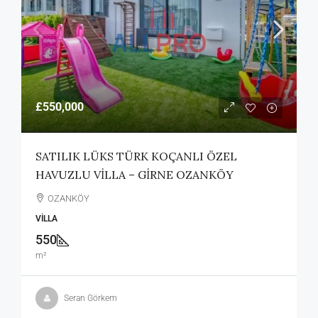
£550,000
SATILIK LÜKS TÜRK KOÇANLI ÖZEL
HAVUZLU VİLLA – GİRNE OZANKÖY
OZANKÖY
VILLA
550
m²
Seran Görkem