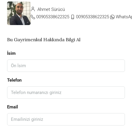
Ahmet Sürücü
00905338622325
00905338622325
WhatsA
Bu Gayrimenkul Hakkında Bilgi Al
İsim
Telefon
Email