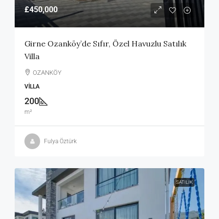
£450,000
Girne Ozanköy’de Sıfır, Özel Havuzlu Satılık
Villa
OZANKÖY
VILLA
200
m²
Fulya Öztürk
SATILIK