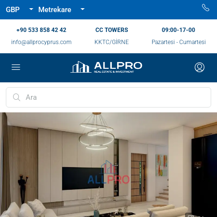
GBP
Metrekare
‪+90 533 858 42 42‬
CC TOWERS
09:00-17-00
info@allprocyprus.com
KKTC/GİRNE
Pazartesi - Cumartesi