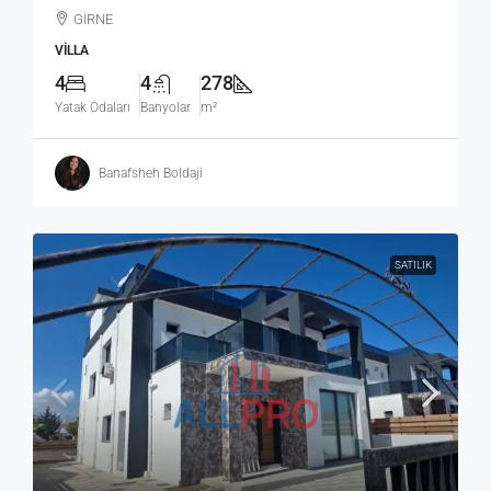
GİRNE
VILLA
4
4
278
Yatak Odaları
Banyolar
m²
Banafsheh Boldaji
SATILIK