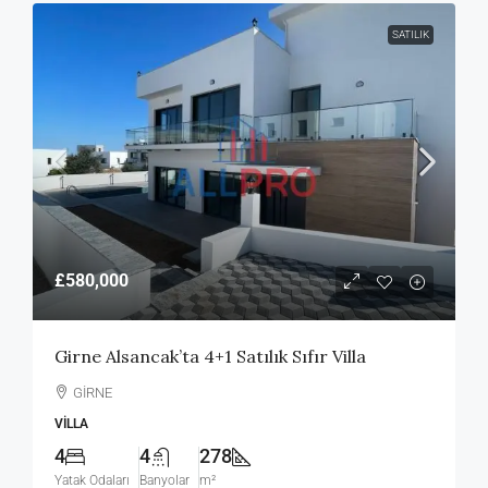
SATILIK
£580,000
Girne Alsancak’ta 4+1 Satılık Sıfır Villa
GİRNE
VILLA
4
4
278
Yatak Odaları
Banyolar
m²