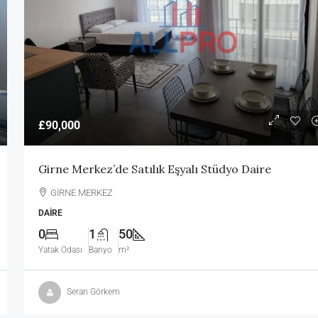
£90,000
Girne Merkez’de Satılık Eşyalı Stüdyo Daire
GİRNE MERKEZ
DAIRE
0
1
50
Yatak Odası
Banyo
m²
Seran Görkem