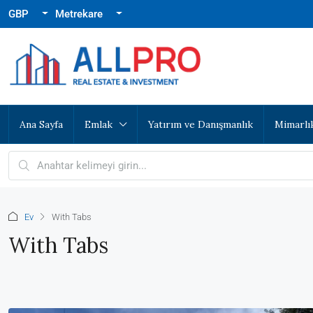
GBP
Metrekare
Ana Sayfa
Emlak
Yatırım ve Danışmanlık
Mimarlı
Ev
With Tabs
With Tabs