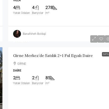
VILLA
4
4
278
Yatak Odaları
Banyolar
m²
Banafsheh Boldaji
£185,000
SATIL
Girne Merkez’de Satılık 2+1 Ful Eşyalı Daire
GİRNE
DAIRE
2
2
85
Yatak Odaları
Banyolar
m²