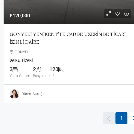
£120,000
GÖNYELİ YENİKENT’TE CADDE ÜZERİNDE TİCARİ
İZİNLİ DAİRE
GÖNYELİ
DAIRE, TICARI
3
2
120
Yatak Odaları
Banyolar
m²
Dürem Varoğlu
1