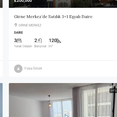
£200,000
Girne Merkez’de Satılık 3+1 Eşyalı Daire
GİRNE MERKEZ
DAIRE
3
2
120
Yatak Odaları
Banyolar
m²
Fulya Öztürk
SATIL