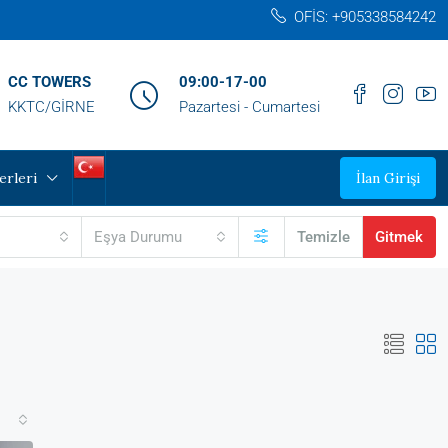
OFİS: +905338584242‬
CC TOWERS
09:00-17-00
KKTC/GİRNE
Pazartesi - Cumartesi
erleri
İlan Girişi
Eşya Durumu
Temizle
Gitmek