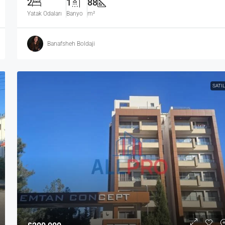
2
1
88
Yatak Odaları
Banyo
m²
Banafsheh Boldaji
SATIL