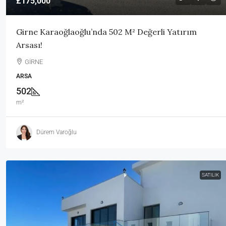
£175,000
Girne Karaoğlaoğlu’nda 502 M² Değerli Yatırım
Arsası!
GİRNE
ARSA
502
m²
Dürem Varoğlu
SATILIK