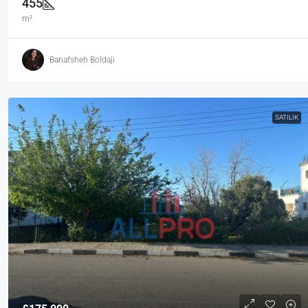
455
m²
Banafsheh Boldaji
SATILIK