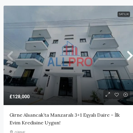
SATILIK
£128,000
Girne Alsancak’ta Manzaralı 3+1 Eşyalı Daire – İlk
Evim Kredisine Uygun!
GİRNE