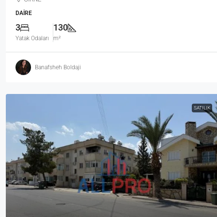
DAIRE
3
130
Yatak Odaları
m²
Banafsheh Boldaji
SATILIK