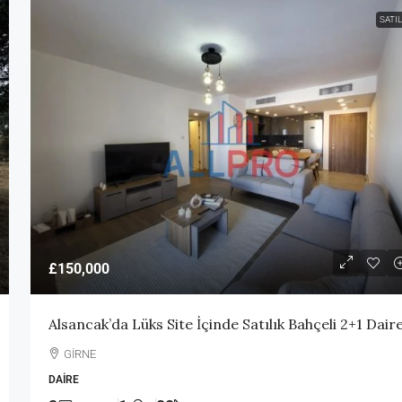
SATIL
£150,000
Alsancak’da Lüks Site İçinde Satılık Bahçeli 2+1 Dair
GİRNE
DAIRE