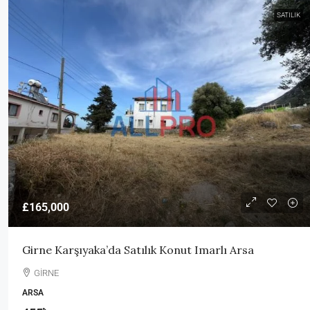
SATILIK
£165,000
Girne Karşıyaka’da Satılık Konut Imarlı Arsa
GİRNE
ARSA