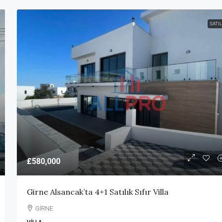
SATIL
£580,000
Girne Alsancak’ta 4+1 Satılık Sıfır Villa
GİRNE