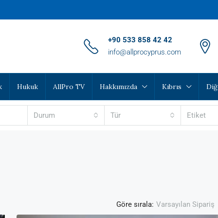
‪+90 533 858 42 42‬
info@allprocyprus.com
k
Hukuk
AllPro TV
Hakkımızda
Kıbrıs
Diğ
Durum
Tür
Etiket
Göre sırala:
Varsayılan Sipariş