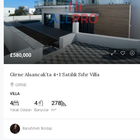
£580,000
Girne Alsancak’ta 4+1 Satılık Sıfır Villa
GİRNE
VILLA
4
4
278
Yatak Odaları
Banyolar
m²
Banafsheh Boldaji