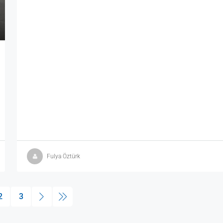
Fulya Öztürk
2
3