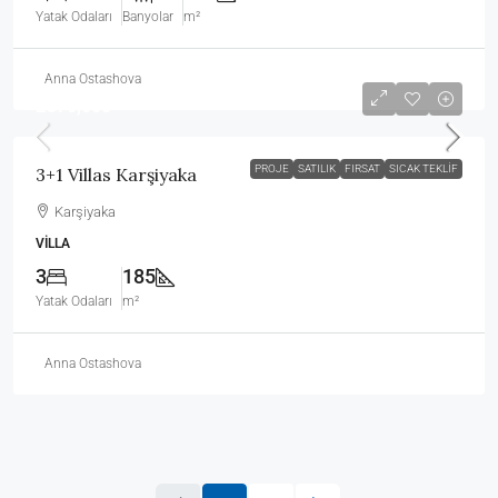
Yatak Odaları
Banyolar
m²
Anna Ostashova
£370,000
PROJE
SATILIK
FIRSAT
SICAK TEKLIF
3+1 Villas Karşiyaka
Karşiyaka
VILLA
3
185
Yatak Odaları
m²
Anna Ostashova