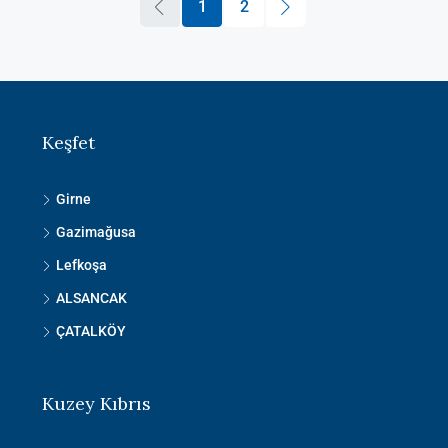
1
2
Keşfet
Girne
Gazimağusa
Lefkoşa
ALSANCAK
ÇATALKÖY
Kuzey Kıbrıs