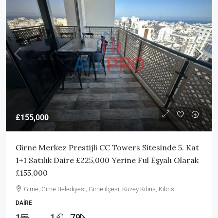
£155,000
Girne Merkez Prestijli CC Towers Sitesinde 5. Kat
1+1 Satılık Daire £225,000 Yerine Ful Eşyalı Olarak
£155,000
Girne, Girne Belediyesi, Girne ilçesi, Kuzey Kıbrıs, Kıbrıs
DAIRE
1
1
79