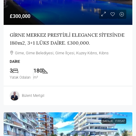
£300,000
GİRNE MERKEZ PRESTİJLİ ELEGANCE SİTESİNDE
180m2, 3+1 LÜKS DAİRE. £300,000.
Girne, Girne Belediyesi, Girne İlçesi, Kuzey Kıbrıs, Kıbrıs
DAIRE
3
180
Yatak Odaları
m²
Bülent Mertgil
SATILIK
FIRSAT