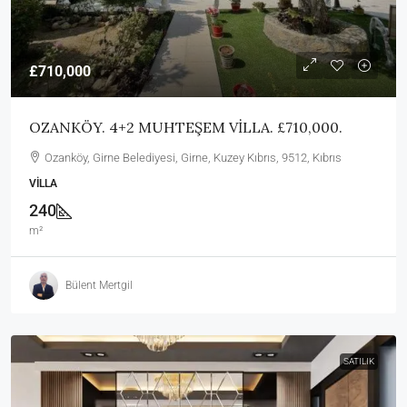
£710,000
OZANKÖY. 4+2 MUHTEŞEM VİLLA. £710,000.
Ozanköy, Girne Belediyesi, Girne, Kuzey Kıbrıs, 9512, Kıbrıs
VILLA
240
m²
Bülent Mertgil
SATILIK