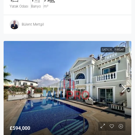
Yatak Odası
Banyo
m²
Bülent Mertgil
SATILIK
FIRSAT
£594,000