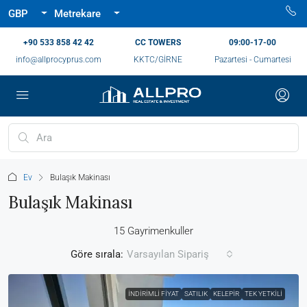
GBP
Metrekare
‪+90 533 858 42 42‬
CC TOWERS
09:00-17-00
info@allprocyprus.com
KKTC/GİRNE
Pazartesi - Cumartesi
Ev
Bulaşık Makinası
Bulaşık Makinası
15 Gayrimenkuller
Göre sırala:
Varsayılan Sipariş
İNDIRIMLI FIYAT
SATILIK
KELEPIR
TEK YETKILI