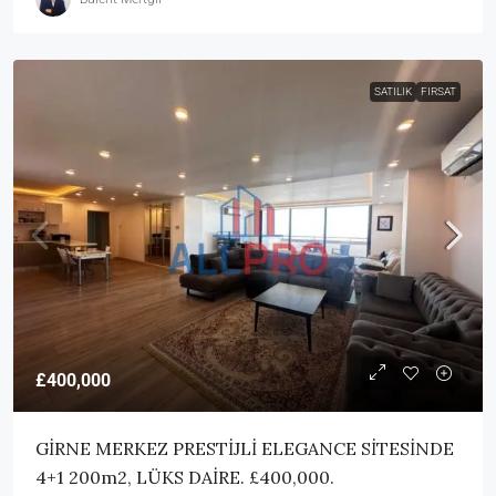
SATILIK
FIRSAT
£400,000
GİRNE MERKEZ PRESTİJLİ ELEGANCE SİTESİNDE
4+1 200m2, LÜKS DAİRE. £400,000.