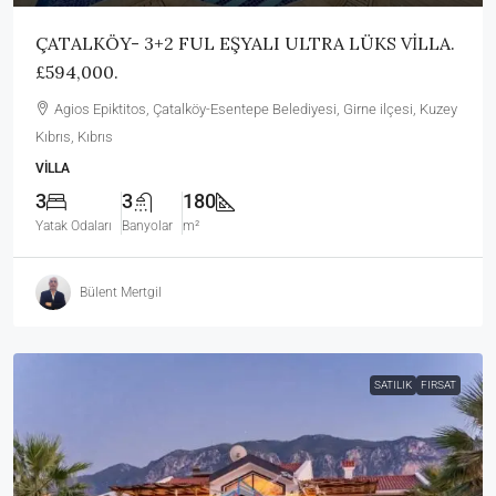
ÇATALKÖY- 3+2 FUL EŞYALI ULTRA LÜKS VİLLA.
£594,000.
Agios Epiktitos, Çatalköy-Esentepe Belediyesi, Girne ilçesi, Kuzey
Kıbrıs, Kıbrıs
VILLA
3
3
180
Yatak Odaları
Banyolar
m²
Bülent Mertgil
SATILIK
FIRSAT