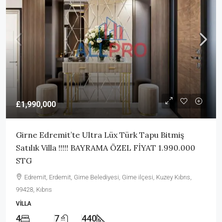
£1,990,000
Girne Edremit’te Ultra Lüx Türk Tapu Bitmiş
Satılık Villa !!!!! BAYRAMA ÖZEL FİYAT 1.990.000
STG
Edremit, Erdemit, Girne Belediyesi, Girne ilçesi, Kuzey Kıbrıs,
99428, Kıbrıs
VILLA
4
7
440