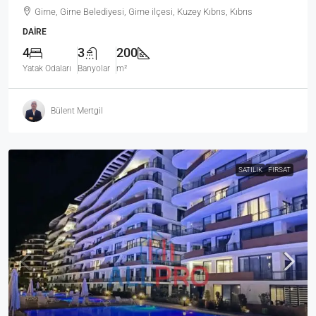
Girne, Girne Belediyesi, Girne ilçesi, Kuzey Kıbrıs, Kıbrıs
DAIRE
4
3
200
Yatak Odaları
Banyolar
m²
Bülent Mertgil
SATILIK
FIRSAT