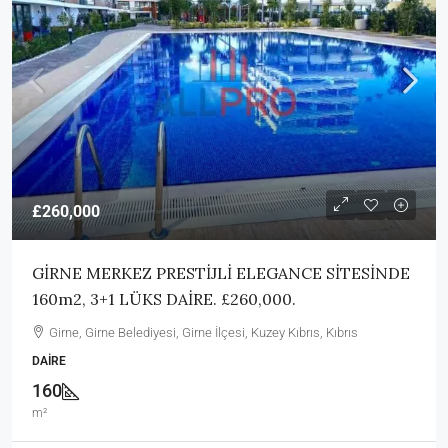
£260,000
GİRNE MERKEZ PRESTİJLİ ELEGANCE SİTESİNDE
160m2, 3+1 LÜKS DAİRE. £260,000.
Girne, Girne Belediyesi, Girne İlçesi, Kuzey Kıbrıs, Kıbrıs
DAIRE
160
m²