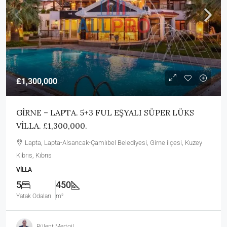
£1,300,000
GİRNE – LAPTA. 5+3 FUL EŞYALI SÜPER LÜKS
VİLLA. £1,300,000.
Lapta, Lapta-Alsancak-Çamlıbel Belediyesi, Girne ilçesi, Kuzey
Kıbrıs, Kıbrıs
VILLA
5
450
Yatak Odaları
m²
Bülent Mertgil