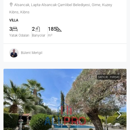
Alsancak, Lapta-Alsancak-Çamlıbel Belediyesi, Girne, Kuzey
Kıbrıs, Kıbrıs
VILLA
3
2
185
Yatak Odaları
Banyolar
m²
Bülent Mertgil
SATILIK
FIRSAT