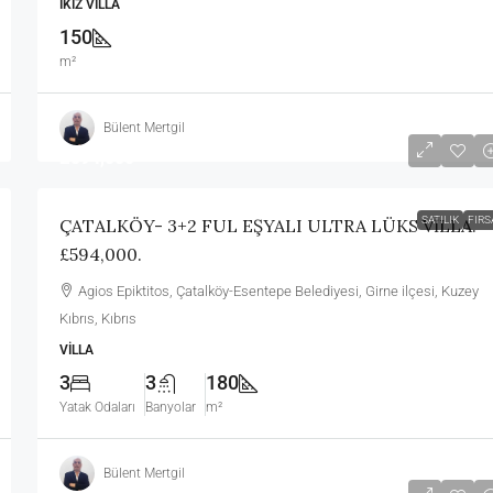
İKIZ VILLA
150
m²
Bülent Mertgil
£594,000
SATILIK
FIRS
ÇATALKÖY- 3+2 FUL EŞYALI ULTRA LÜKS VİLLA.
£594,000.
Agios Epiktitos, Çatalköy-Esentepe Belediyesi, Girne ilçesi, Kuzey
Kıbrıs, Kıbrıs
VILLA
3
3
180
Yatak Odaları
Banyolar
m²
Bülent Mertgil