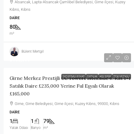
Alsancak, Lapta-Alsancak-Çamlıbel Belediyesi, Girne ilçesi, Kuzey
Kıbrıs, Kıbrıs
DAIRE
80
m²
Bülent Mertgil
£165,000
İNDIRIMLI FIYAT
SATILIK
KELEPIR
TEK YETKILI
Girne Merkez Prestijli CC Towers Sitesinde 6. Kat 1+1
Satılık Daire £235,000 Yerine Ful Eşyalı Olarak
£165,000
Girne, Girne Belediyesi, Girne ilçesi, Kuzey Kıbrıs, 99300, Kıbrıs
DAIRE
1
1
79
Yatak Odası
Banyo
m²