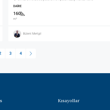
DAIRE
160
m²
Bülent Mertgil
2
3
4
s
Kısayollar