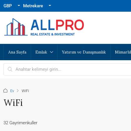
GBP
Metrekare
Ana Sayfa
Emlak
Yatırım ve Danışmanlık
Mimarlı
Ev
WiFi
WiFi
32 Gayrimenkuller