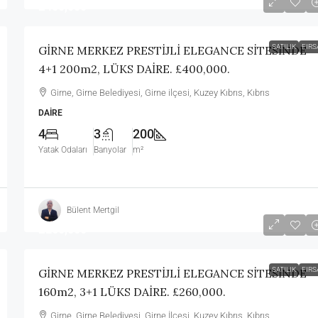
£400,000
SATILIK
FIRS
GİRNE MERKEZ PRESTİJLİ ELEGANCE SİTESİNDE
4+1 200m2, LÜKS DAİRE. £400,000.
Girne, Girne Belediyesi, Girne ilçesi, Kuzey Kıbrıs, Kıbrıs
DAIRE
4
3
200
Yatak Odaları
Banyolar
m²
Bülent Mertgil
£260,000
SATILIK
FIRS
GİRNE MERKEZ PRESTİJLİ ELEGANCE SİTESİNDE
160m2, 3+1 LÜKS DAİRE. £260,000.
Girne, Girne Belediyesi, Girne İlçesi, Kuzey Kıbrıs, Kıbrıs