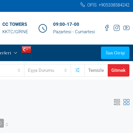
OFİS: +905338584242‬
CC TOWERS
09:00-17-00
KKTC/GİRNE
Pazartesi - Cumartesi
erleri
İlan Girişi
Eşya Durumu
Temizle
Gitmek