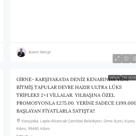
Bülent Mertgil
£199,000
SATILIK
TEK YETKI
GİRNE- KARŞIYAKA’DA DENİZ KENARINDA YENİ
BİTMİŞ TAPULAR DEVRE HAZIR ULTRA LÜKS
TRİPLEKS 2+1 VİLLALAR. YILBAŞINA ÖZEL
PROMOSYONLA £275,00. YERİNE SADECE £199,00
BAŞLAYAN FİYATLARLA SATIŞTA!!
Karşıyaka, Lapta-Alsancak-Çamlıbel Belediyesi, Girne ilçesi, Kuzey
Kıbrıs, 99440, Kıbrıs