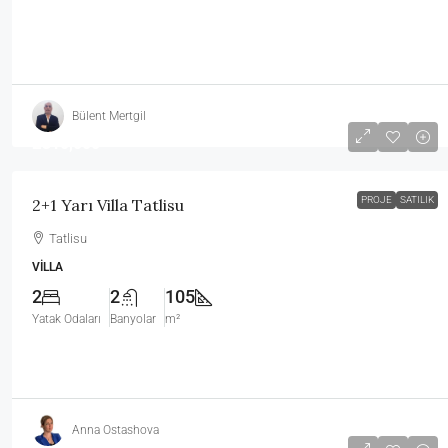
Bülent Mertgil
£310,000
PROJE
SATILIK
2+1 Yarı Villa Tatlisu
Tatlisu
VILLA
2
2
105
Yatak Odaları
Banyolar
m²
Anna Ostashova