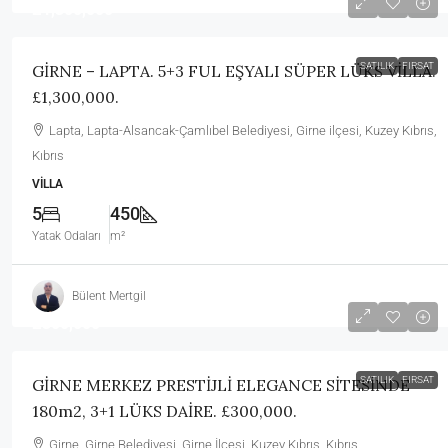
£1,300,000
SATILIK
FIRSAT
GİRNE – LAPTA. 5+3 FUL EŞYALI SÜPER LÜKS VİLLA.
£1,300,000.
Lapta, Lapta-Alsancak-Çamlıbel Belediyesi, Girne ilçesi, Kuzey Kıbrıs,
Kıbrıs
VILLA
5
450
Yatak Odaları
m²
Bülent Mertgil
£300,000
SATILIK
FIRSAT
GİRNE MERKEZ PRESTİJLİ ELEGANCE SİTESİNDE
180m2, 3+1 LÜKS DAİRE. £300,000.
Girne, Girne Belediyesi, Girne İlçesi, Kuzey Kıbrıs, Kıbrıs