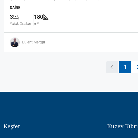
DAIRE
3
180
Yatak Odaları
m²
Bülent Mertgil
1
Keşfet
Kuzey Kıbrı