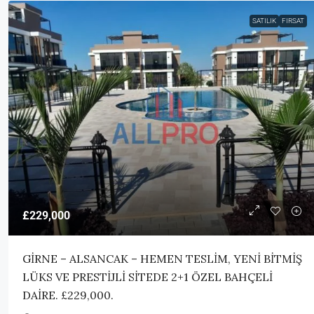
SATILIK
FIRSAT
£229,000
GİRNE – ALSANCAK – HEMEN TESLİM, YENİ BİTMİŞ
LÜKS VE PRESTİJLİ SİTEDE 2+1 ÖZEL BAHÇELİ
DAİRE. £229,000.