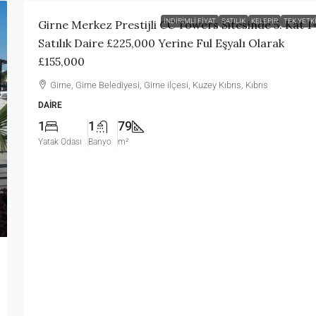
İNDIRIMLI FIYAT
SATILIK
KELEPIR
TEK YETKI
Girne Merkez Prestijli CC Towers Sitesinde 5. Kat 1
Satılık Daire £225,000 Yerine Ful Eşyalı Olarak
£155,000
Girne, Girne Belediyesi, Girne ilçesi, Kuzey Kıbrıs, Kıbrıs
DAIRE
1
1
79
Yatak Odası
Banyo
m²