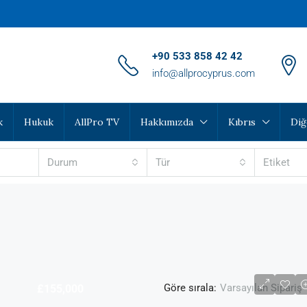
‪+90 533 858 42 42‬
info@allprocyprus.com
k
Hukuk
AllPro TV
Hakkımızda
Kıbrıs
Diğ
Durum
Tür
Etiket
Göre sırala:
Varsayılan Sipariş
£155,000