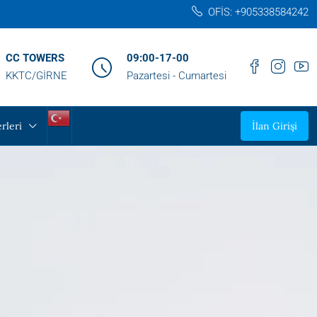
OFİS: +905338584242‬
CC TOWERS
09:00-17-00
KKTC/GİRNE
Pazartesi - Cumartesi
rleri
İlan Girişi