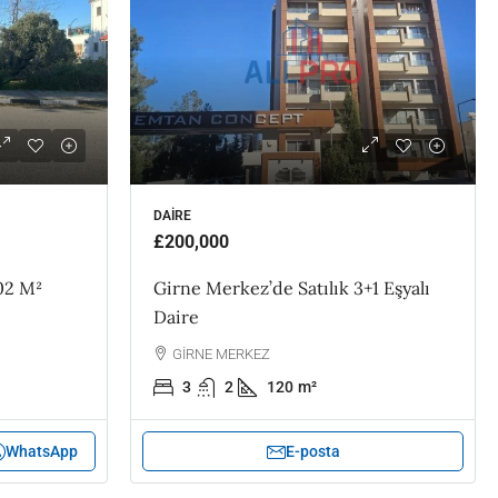
DAIRE
£200,000
02 M²
Girne Merkez’de Satılık 3+1 Eşyalı
Daire
GİRNE MERKEZ
3
2
120
m²
WhatsApp
E-posta