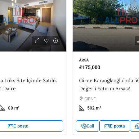
ARSA
£175,000
a Lüks Site İçinde Satılık
Girne Karaoğlaoğlu’nda 5
1 Daire
Değerli Yatırım Arsası!
GİRNE
88
m²
502
m²
E-posta
Call
E-posta