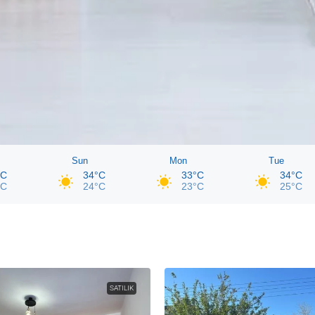
Sun
Mon
Tue
°C
34°C
33°C
34°C
°C
24°C
23°C
25°C
SATILIK