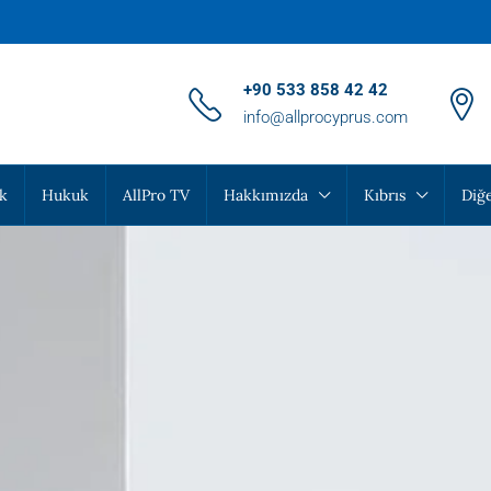
‪+90 533 858 42 42‬
info@allprocyprus.com
k
Hukuk
AllPro TV
Hakkımızda
Kıbrıs
Diğe