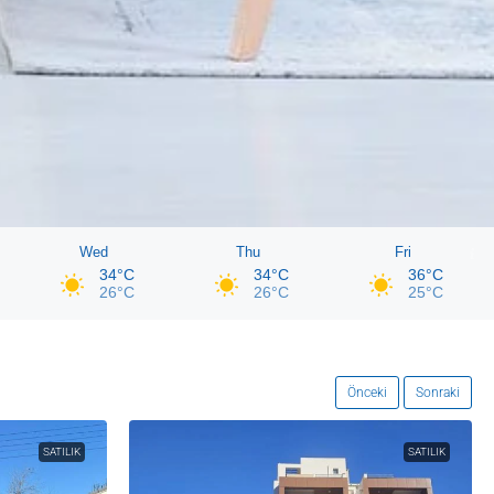
Wed
Thu
Fri
34°C
34°C
36°C
26°C
26°C
25°C
Önceki
Sonraki
SATILIK
SATILIK