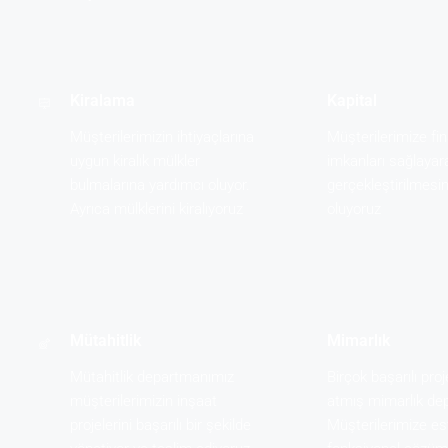
Kiralama
Kapital
Müşterilerimizin ihtiyaçlarına
Müşterilerimize f
uygun kiralık mülkler
imkanları sağlayara
bulmalarına yardımcı oluyor.
gerçekleştirilmesi
Ayrıca mülklerini kiralıyoruz
oluyoruz
Mütahitlik
Mimarlık
Mütahitlik departmanımız
Birçok başarılı pro
müşterilerimizin inşaat
atmış mimarlık de
projelerini başarılı bir şekilde
Müşterilerimize es