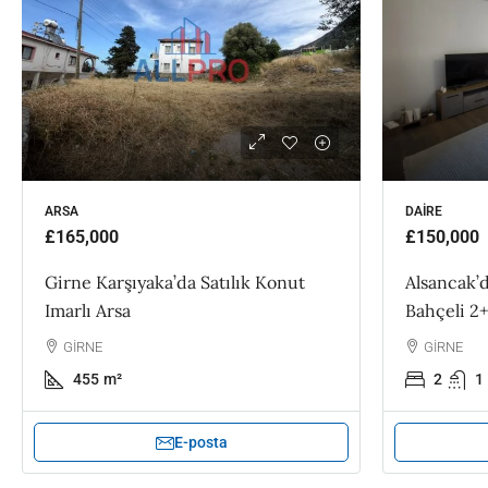
ARSA
DAIRE
£165,000
£150,000
Girne Karşıyaka’da Satılık Konut
Alsancak’d
Imarlı Arsa
Bahçeli 2+
GİRNE
GİRNE
455
m²
2
1
E-posta