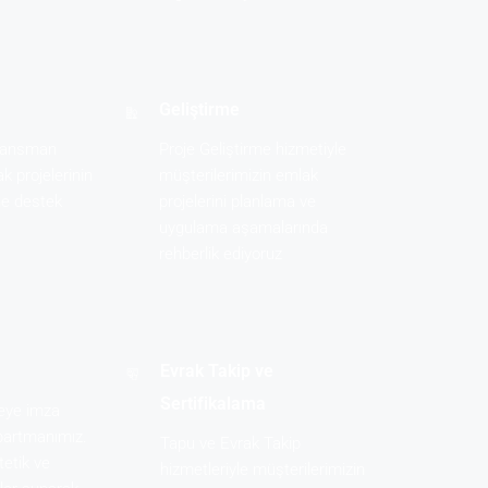
Geliştirme
inansman
Proje Geliştirme hizmetiyle
k projelerinin
müşterilerimizin emlak
ne destek
projelerini planlama ve
uygulama aşamalarında
rehberlik ediyoruz
Evrak Takip ve
Sertifikalama
jeye imza
partmanımız.
Tapu ve Evrak Takip
tetik ve
hizmetleriyle müşterilerimizin