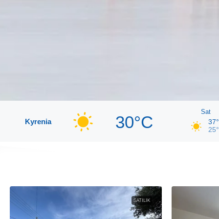
Sat
30°C
Kyrenia
37
25
SATILIK